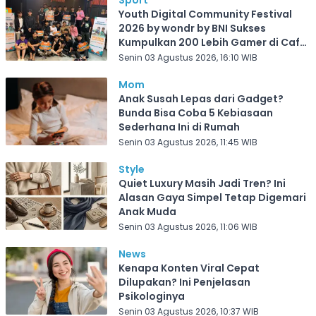
Sport
Youth Digital Community Festival
2026 by wondr by BNI Sukses
Kumpulkan 200 Lebih Gamer di Cafe
Frekuensi Depok
Senin 03 Agustus 2026, 16:10 WIB
Mom
Anak Susah Lepas dari Gadget?
Bunda Bisa Coba 5 Kebiasaan
Sederhana Ini di Rumah
Senin 03 Agustus 2026, 11:45 WIB
Style
Quiet Luxury Masih Jadi Tren? Ini
Alasan Gaya Simpel Tetap Digemari
Anak Muda
Senin 03 Agustus 2026, 11:06 WIB
News
Kenapa Konten Viral Cepat
Dilupakan? Ini Penjelasan
Psikologinya
Senin 03 Agustus 2026, 10:37 WIB