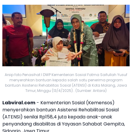
Arsip foto Penasihat I DWP Kementerian Sosial Fatma Saifullah Yusuf
menyerahkan bantuan kepada salah satu penerima program
bantuan Asistensi Rehabilitas Sosial (ATENSI) di Kota Malang, Jawa
Timur, Minggu (13/4/2025).. (Sumber: Antara)
Labviral.com
- Kementerian Sosial (Kemensos)
menyerahkan
bantuan
Asistensi Rehabilitasi Sosial
(ATENSI) senilai Rp158,4 juta kepada anak-anak
penyandang
disabilitas
di Yayasan Sahabat Gempita,
Sidoarjo, Jawa Timur.