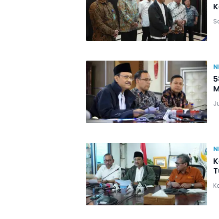
K
Sa
N
5
M
J
N
K
T
Ka