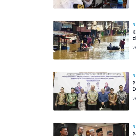
N
K
d
Se
N
P
D
Se
N
P