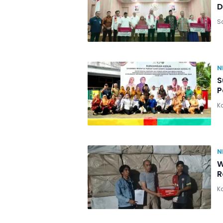
D
Sa
N
S
P
Ka
N
W
R
K