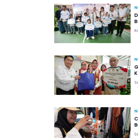
N
D
B
Ra
N
G
K
Se
N
C
B
Se