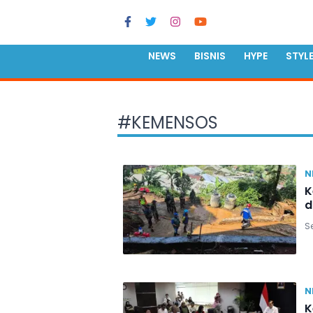
NEWS
BISNIS
HYPE
STYL
#
KEMENSOS
N
K
d
Se
N
K