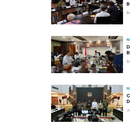
B
Sa
N
D
B
Sa
N
C
D
Ju