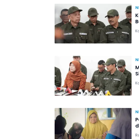
N
K
B
Ka
N
M
S
Ka
N
P
d
Ra