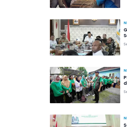
N
G
S
Se
N
P
d
Se
N
S