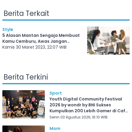
Berita Terkait
Style
5 Alasan Mantan Sengaja Membuat
Kamu Cemburu, Awas Jangan
Terpancing!
Kamis 30 Maret 2023, 22:07 WIB
Berita Terkini
Sport
Youth Digital Community Festival
2026 by wondr by BNI Sukses
Kumpulkan 200 Lebih Gamer di Cafe
Frekuensi Depok
Senin 03 Agustus 2026, 16:10 WIB
Mom