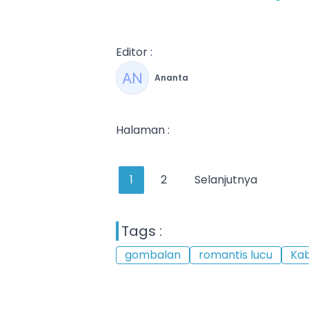
Editor :
Ananta
Halaman :
1
2
Selanjutnya
Tags :
gombalan
romantis lucu
Ka