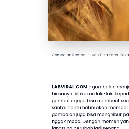
Gombalan Romantis Lucu, Bisa Kamu Pakai 
LABVIRAL.COM -
gombalan
menja
biasanya dilakukan laki-laki kep
gombalan
juga bisa membuat suas
santai. Tentu hal ini akan mem
gombalan
juga bisa menghibur p
nggak mood. Dengan momen yang
langsung berubah jadi senang.