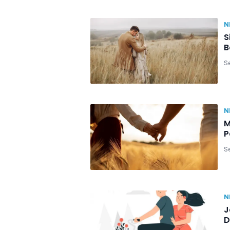
N
S
B
Se
N
M
P
Se
N
J
D