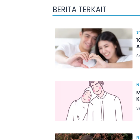
BERITA TERKAIT
S
1
A
Se
N
M
K
Se
N