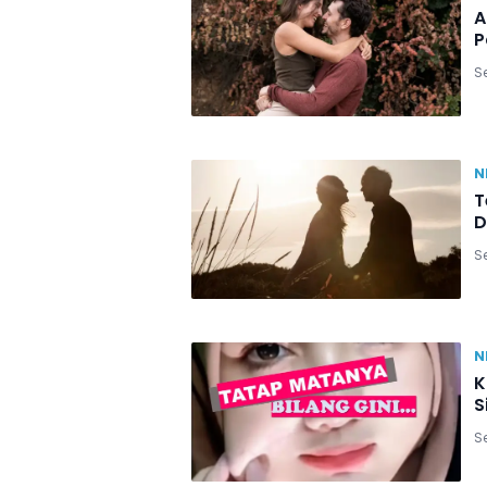
A
P
Se
N
T
D
Se
N
K
S
Se