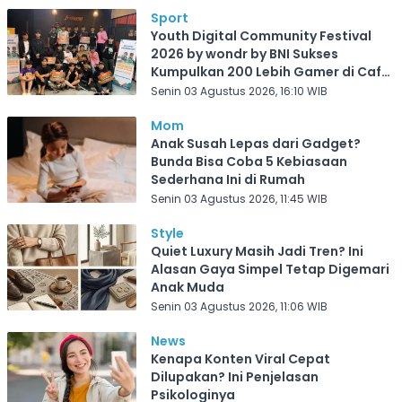
Sport
Youth Digital Community Festival
2026 by wondr by BNI Sukses
Kumpulkan 200 Lebih Gamer di Cafe
Frekuensi Depok
Senin 03 Agustus 2026, 16:10 WIB
Mom
Anak Susah Lepas dari Gadget?
Bunda Bisa Coba 5 Kebiasaan
Sederhana Ini di Rumah
Senin 03 Agustus 2026, 11:45 WIB
Style
Quiet Luxury Masih Jadi Tren? Ini
Alasan Gaya Simpel Tetap Digemari
Anak Muda
Senin 03 Agustus 2026, 11:06 WIB
News
Kenapa Konten Viral Cepat
Dilupakan? Ini Penjelasan
Psikologinya