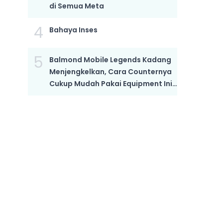
di Semua Meta
4
Bahaya Inses
5
Balmond Mobile Legends Kadang
Menjengkelkan, Cara Counternya
Cukup Mudah Pakai Equipment Ini,
Bikin Dia Mati Kutu