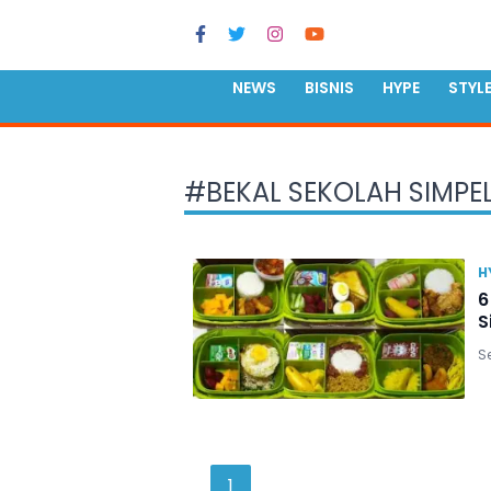
NEWS
BISNIS
HYPE
STYL
#
BEKAL SEKOLAH SIMPE
H
6
S
Se
1