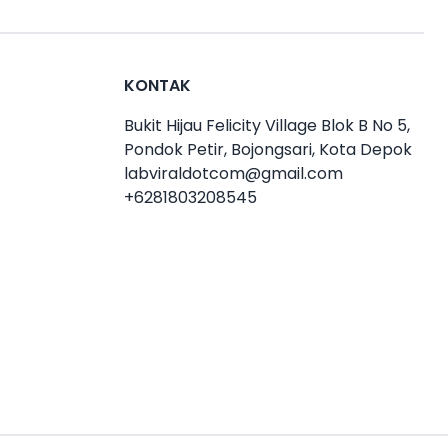
KONTAK
Bukit Hijau Felicity Village Blok B No 5,
Pondok Petir, Bojongsari, Kota Depok
labviraldotcom@gmail.com
+6281803208545