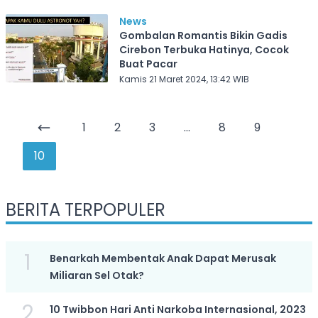
News
Gombalan Romantis Bikin Gadis
Cirebon Terbuka Hatinya, Cocok
Buat Pacar
Kamis 21 Maret 2024, 13:42 WIB
1
2
3
...
8
9
10
BERITA TERPOPULER
1
Benarkah Membentak Anak Dapat Merusak
Miliaran Sel Otak?
2
10 Twibbon Hari Anti Narkoba Internasional, 2023