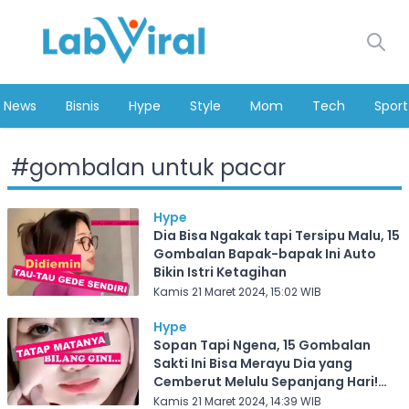
News
Bisnis
Hype
Style
Mom
Tech
Sport
#
gombalan untuk pacar
Hype
Dia Bisa Ngakak tapi Tersipu Malu, 15
Gombalan Bapak-bapak Ini Auto
Bikin Istri Ketagihan
Kamis 21 Maret 2024, 15:02 WIB
Hype
Sopan Tapi Ngena, 15 Gombalan
Sakti Ini Bisa Merayu Dia yang
Cemberut Melulu Sepanjang Hari!
Bisa untuk PDKT Nih
Kamis 21 Maret 2024, 14:39 WIB