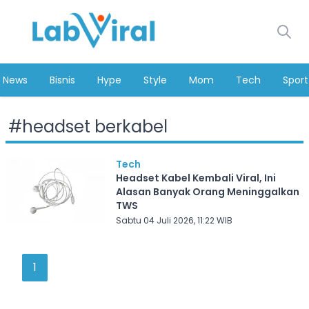
News
Bisnis
Hype
Style
Mom
Tech
Sport
#
headset berkabel
Tech
Headset Kabel Kembali Viral, Ini
Alasan Banyak Orang Meninggalkan
TWS
Sabtu 04 Juli 2026, 11:22 WIB
1