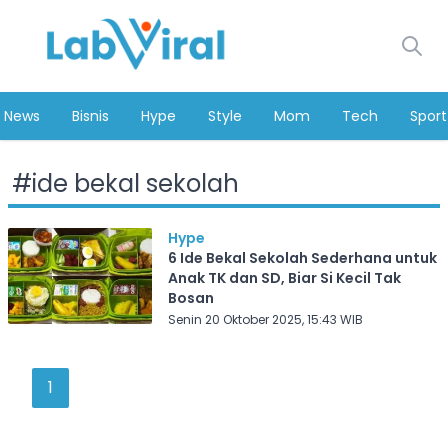
News
Bisnis
Hype
Style
Mom
Tech
Sport
#
ide bekal sekolah
Hype
6 Ide Bekal Sekolah Sederhana untuk
Anak TK dan SD, Biar Si Kecil Tak
Bosan
Senin 20 Oktober 2025, 15:43 WIB
1