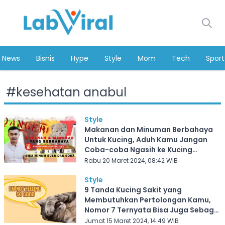
News
Bisnis
Hype
Style
Mom
Tech
Sport
#
kesehatan anabul
Style
Makanan dan Minuman Berbahaya
Untuk Kucing, Aduh Kamu Jangan
Coba-coba Ngasih ke Kucing
Peliharaan di Rumah! Bisa Fatal
Rabu 20 Maret 2024, 08:42 WIB
Akibatnya!
Style
9 Tanda Kucing Sakit yang
Membutuhkan Pertolongan Kamu,
Nomor 7 Ternyata Bisa Juga Sebagai
Tandanya, Semua Pemilik Kucing
Jumat 15 Maret 2024, 14:49 WIB