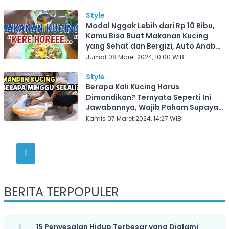
Wajib Paham!
Style
Modal Nggak Lebih dari Rp 10 Ribu,
Kamu Bisa Buat Makanan Kucing
yang Sehat dan Bergizi, Auto Anabul
Gemuk dan Bahagia
Jumat 08 Maret 2024, 10:00 WIB
Style
Berapa Kali Kucing Harus
Dimandikan? Ternyata Seperti Ini
Jawabannya, Wajib Paham Supaya
Nggak Salah Urus Kucing Kamu
Kamis 07 Maret 2024, 14:27 WIB
1
BERITA TERPOPULER
15 Penyesalan Hidup Terbesar yang Dialami