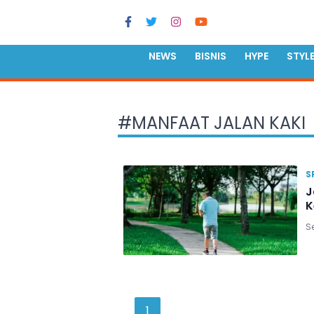
NEWS
BISNIS
HYPE
STYL
#
MANFAAT JALAN KAKI
S
J
K
Se
1