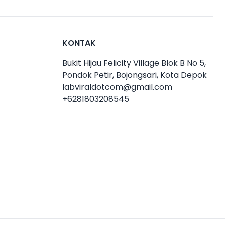
KONTAK
Bukit Hijau Felicity Village Blok B No 5,
Pondok Petir, Bojongsari, Kota Depok
labviraldotcom@gmail.com
+6281803208545