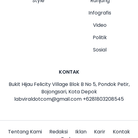
Style
Ranjang
Infografis
Video
Politik
Sosial
KONTAK
Bukit Hijau Felicity Village Blok B No 5, Pondok Petir,
Bojongsari, Kota Depok
labviraldotcom@gmail.com
+6281803208545
Tentang Kami
Redaksi
Iklan
Karir
Kontak