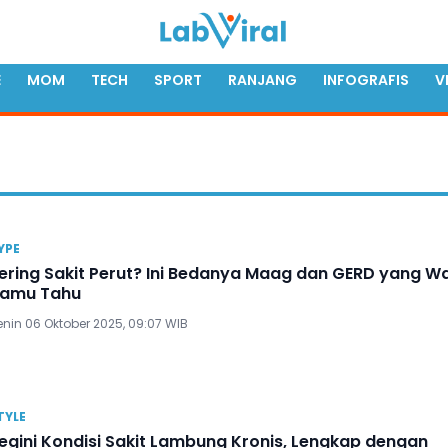
E
MOM
TECH
SPORT
RANJANG
INFOGRAFIS
V
YPE
ering Sakit Perut? Ini Bedanya Maag dan GERD yang Wa
amu Tahu
enin 06 Oktober 2025, 09:07 WIB
TYLE
egini Kondisi Sakit Lambung Kronis, Lengkap dengan