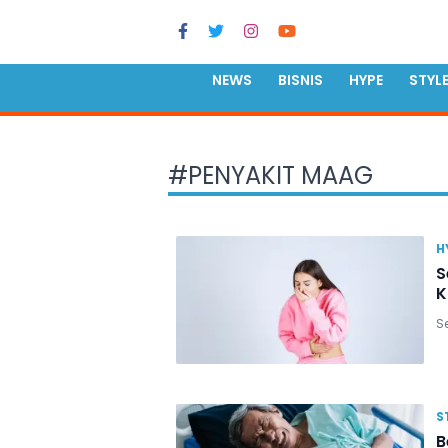
NEWS
BISNIS
HYPE
STYL
#
PENYAKIT MAAG
H
S
K
S
S
B