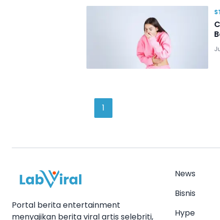
S
C
B
Ju
1
News
Bisnis
Portal berita entertainment
Hype
menyajikan berita viral artis selebriti,