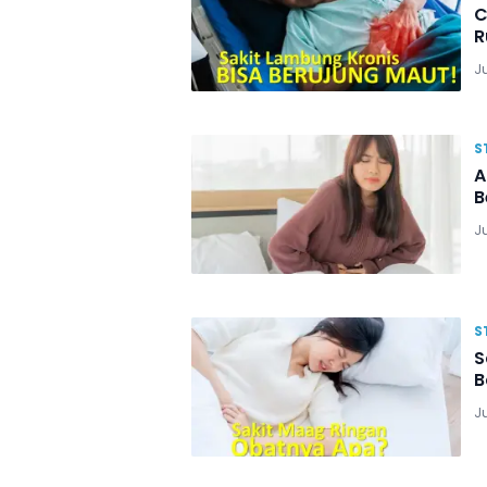
C
R
Ju
S
A
B
J
S
S
B
Ju