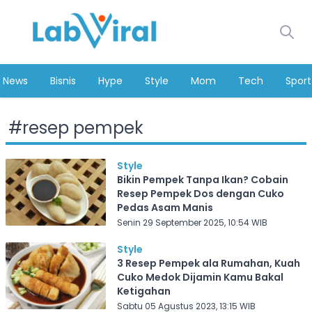
News
Bisnis
Hype
Style
Mom
Tech
Sport
#
resep pempek
Style
Bikin Pempek Tanpa Ikan? Cobain
Resep Pempek Dos dengan Cuko
Pedas Asam Manis
Senin 29 September 2025, 10:54 WIB
Style
3 Resep Pempek ala Rumahan, Kuah
Cuko Medok Dijamin Kamu Bakal
Ketigahan
Sabtu 05 Agustus 2023, 13:15 WIB