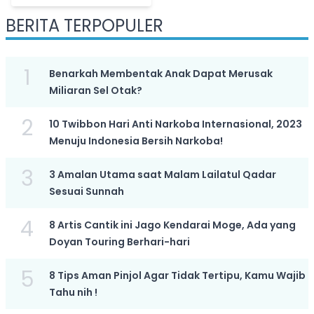
Bulanan Aurel
BERITA TERPOPULER
Hermansyah, Netizen
Bandingkan Sikapnya ke
Fuji
1
Benarkah Membentak Anak Dapat Merusak
Miliaran Sel Otak?
2
10 Twibbon Hari Anti Narkoba Internasional, 2023
Menuju Indonesia Bersih Narkoba!
3
3 Amalan Utama saat Malam Lailatul Qadar
Sesuai Sunnah
4
8 Artis Cantik ini Jago Kendarai Moge, Ada yang
Doyan Touring Berhari-hari
5
8 Tips Aman Pinjol Agar Tidak Tertipu, Kamu Wajib
Tahu nih !