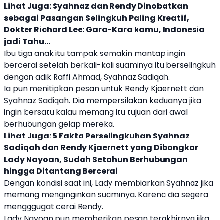
Lihat Juga:
Syahnaz dan Rendy Dinobatkan
sebagai Pasangan Selingkuh Paling Kreatif,
Dokter Richard Lee: Gara-Kara kamu, Indonesia
jadi Tahu...
Ibu tiga anak itu tampak semakin mantap ingin
bercerai setelah berkali-kali suaminya itu berselingkuh
dengan adik Raffi Ahmad,
Syahnaz Sadiqah
.
Ia pun menitipkan pesan untuk
Rendy Kjaernett
dan
Syahnaz Sadiqah
. Dia mempersilakan keduanya jika
ingin bersatu kalau memang itu tujuan dari awal
berhubungan gelap mereka.
Lihat Juga:
5 Fakta Perselingkuhan Syahnaz
Sadiqah dan Rendy Kjaernett yang Dibongkar
Lady Nayoan, Sudah Setahun Berhubungan
hingga Ditantang Bercerai
Dengan kondisi saat ini, Lady membiarkan Syahnaz jika
memang menginginkan suaminya. Karena dia segera
mengggugat cerai Rendy.
Lady Nayoan
pun memberikan pesan terakhirnya jika