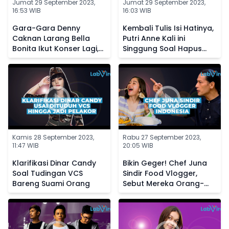
Jumat 29 September 2023,
Jumat 29 September 2023,
16:53 WIB
16:03 WIB
Gara-Gara Denny
Kembali Tulis Isi Hatinya,
Caknan Larang Bella
Putri Anne Kali ini
Bonita Ikut Konser Lagi,
Singgung Soal Hapus
Kini Sang Istri Posting
Foto Masa Lalu dari
Status Galau
Galeri
Kamis 28 September 2023,
Rabu 27 September 2023,
11:47 WIB
20:05 WIB
Klarifikasi Dinar Candy
Bikin Geger! Chef Juna
Soal Tudingan VCS
Sindir Food Vlogger,
Bareng Suami Orang
Sebut Mereka Orang-
Orang Sotoy