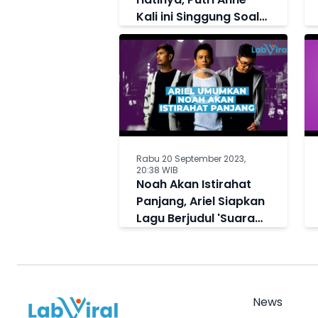
Kali ini Singgung Soal
Hapus Foto Masa Lalu
dari Galeri
Rabu 20 September 2023,
20:38 WIB
Noah Akan Istirahat
Panjang, Ariel Siapkan
Lagu Berjudul 'Suara
Dalam Kepala' Buat
Penggemar
News