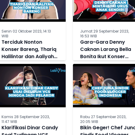
Senin 02 Oktober 2023, 14:13
Jumat 29 September 2023,
WIB
16:53 WIB
Terciduk Nonton
Gara-Gara Denny
Konser Bareng, Thariq
Caknan Larang Bella
Halilintar dan Aaliyah
Bonita Ikut Konser
Massaid Diisukan
Lagi, Kini Sang Istri
Makin Dekat
Posting Status Galau
Kamis 28 September 2023,
Rabu 27 September 2023,
11:47 WIB
20:05 WIB
Klarifikasi Dinar Candy
Bikin Geger! Chef Jun
Soal Tudingan VCS
Sindir Food Vlogger,