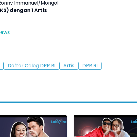
, Ronny Immanuel/Mongol
PKS) dengan 1
Artis
News
Daftar Caleg DPR RI
Artis
DPR RI