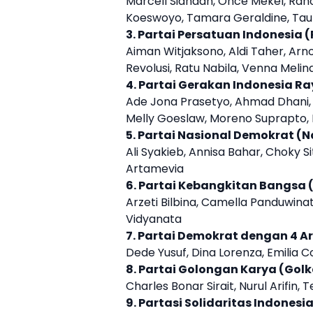
Marcell Siahaan, Once Mekel, Rano K
Koeswoyo, Tamara Geraldine, Tauf
3. Partai Persatuan Indonesia 
Aiman Witjaksono, Aldi Taher, Arn
Revolusi, Ratu Nabila, Venna Meli
4. Partai Gerakan Indonesia R
Ade Jona Prasetyo, Ahmad Dhani, A
Melly Goeslaw, Moreno Suprapto, 
5.
Partai Nasional Demokrat 
Ali Syakieb, Annisa Bahar, Choky S
Artamevia
6. Partai Kebangkitan Bangsa 
Arzeti Bilbina, Camella Panduwin
Vidyanata
7. Partai Demokrat dengan 4
Ar
Dede Yusuf, Dina Lorenza, Emilia Co
8. Partai Golongan Karya (Gol
Charles Bonar Sirait, Nurul Arifin, T
9. Partasi Solidaritas Indonesi