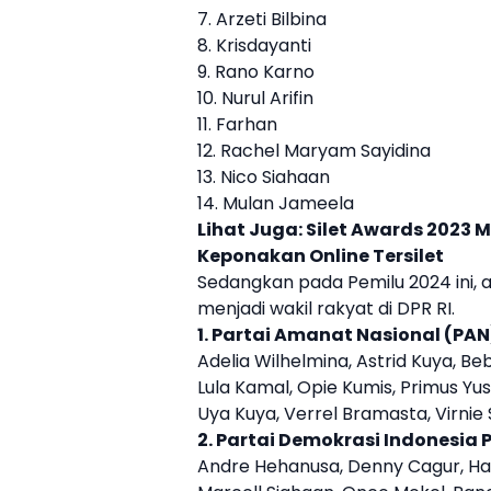
7. Arzeti Bilbina
8. Krisdayanti
9. Rano Karno
10. Nurul Arifin
11. Farhan
12. Rachel Maryam Sayidina
13. Nico Siahaan
14. Mulan Jameela
Lihat Juga:
Silet Awards 2023 M
Keponakan Online Tersilet
Sedangkan pada Pemilu 2024 ini,
menjadi wakil rakyat di
DPR RI
.
1. Partai Amanat Nasional (PA
Adelia Wilhelmina, Astrid Kuya, Bebiz
Lula Kamal, Opie Kumis, Primus Yust
Uya Kuya, Verrel Bramasta, Virnie S
2. Partai Demokrasi Indonesia
Andre Hehanusa, Denny Cagur, Harv