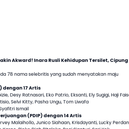
akin Akward! Inara Rusli Kehidupan Tersilet, Cipung
 ada 78 nama selebritis yang sudah menyatakan maju
N) dengan 17
Artis
ie, Desy Ratnasari, Eko Patrio, Eksanti, Ely Sugigi, Haji Fais
isio, Selvi Kitty, Pasha Ungu, Tom Liwafa
yafitri Ismail
 Perjuangan (PDIP) dengan 14
Artis
ey Malaihollo, Junico Siahaan, Krisdayanti, Lucky Perdan