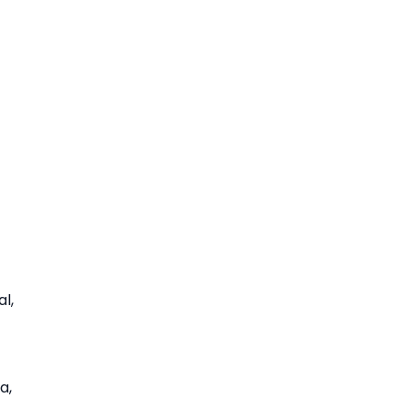
al,
a,