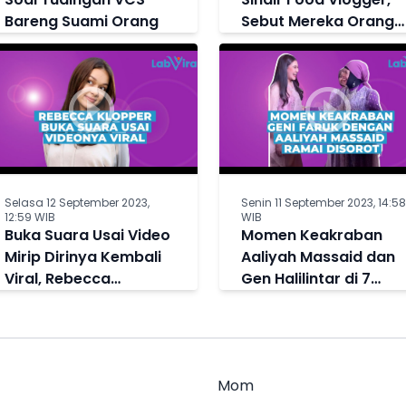
Bareng Suami Orang
Sebut Mereka Orang-
Orang Sotoy
Selasa 12 September 2023,
Senin 11 September 2023, 14:58
12:59 WIB
WIB
Buka Suara Usai Video
Momen Keakraban
Mirip Dirinya Kembali
Aaliyah Massaid dan
Viral, Rebecca
Gen Halilintar di 7
Klopper: Allah Tidak
Bulanan Aurel
Tidur
Hermansyah, Netizen
Bandingkan Sikapnya
ke Fuji
Mom