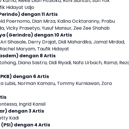
arno, Rieke Diah Pitaloka, Roni Sianturi, Sari Yok
ik Hidayat Udjo
(Perindo) dengan 11
Artis
old Poernomo, Dian Mirza, Kalina Ocktaranny, Prabu
nda, Vicky Prasetyo, Yusuf Mansur, Zee Zee Shahab
aya (Gerindra) dengan 10
Artis
ri Sihasale, Derry Drajat, Didi Mahardika, Jamal Mirdad,
Rachel Maryam, Taufik Hidayat
(Nasdem) dengan
8
Artis
itohang, Diana Sastra, Didi Riyadi, Nafa Urbach, Ramzi, Rez
(PKB) dengan 6
Artis
ata Lubis, Norman Kamaru, Tommy Kurniawan, Zora
tis
ntessa, Ingrid Kansil
kar) dengan 3
Artis
etty Kadi
a (PSI) dengan 4
Artis