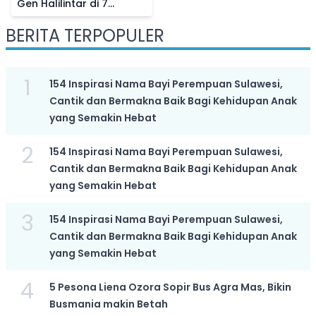
Gen Halilintar di 7
Bulanan Aurel
BERITA TERPOPULER
Hermansyah, Netizen
Bandingkan Sikapnya ke
Fuji
1
154 Inspirasi Nama Bayi Perempuan Sulawesi,
Cantik dan Bermakna Baik Bagi Kehidupan Anak
yang Semakin Hebat
2
154 Inspirasi Nama Bayi Perempuan Sulawesi,
Cantik dan Bermakna Baik Bagi Kehidupan Anak
yang Semakin Hebat
3
154 Inspirasi Nama Bayi Perempuan Sulawesi,
Cantik dan Bermakna Baik Bagi Kehidupan Anak
yang Semakin Hebat
4
5 Pesona Liena Ozora Sopir Bus Agra Mas, Bikin
Busmania makin Betah