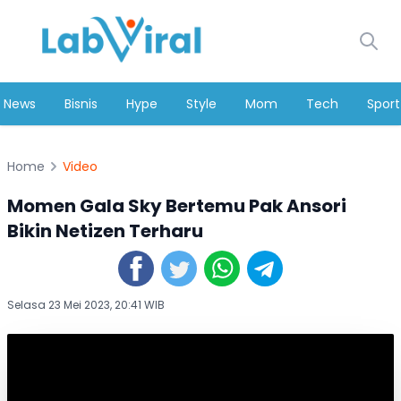
News
Bisnis
Hype
Style
Mom
Tech
Sport
Home
Video
Momen Gala Sky Bertemu Pak Ansori
Bikin Netizen Terharu
Selasa 23 Mei 2023, 20:41 WIB