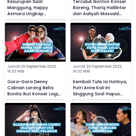
Kesurupan Saat
Terciduk Nonton Konser
Manggung, Happy
Bareng, Thariq Halilintar
Asmara Ungkap
dan Aaliyah Massaid
Kedekatannya dengan
Diisukan Makin Dekat
Makhluk Halus
Jumat 29 September 2023,
Jumat 29 September 2023,
16:53 WIB
16:03 WIB
Gara-Gara Denny
Kembali Tulis Isi Hatinya,
Caknan Larang Bella
Putri Anne Kali ini
Bonita Ikut Konser Lagi,
Singgung Soal Hapus
Kini Sang Istri Posting
Foto Masa Lalu dari
Status Galau
Galeri