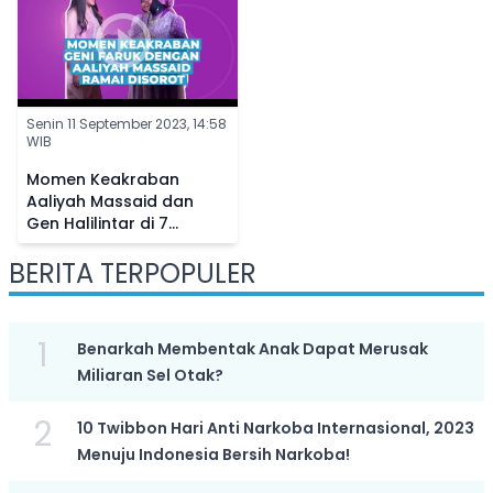
Senin 11 September 2023, 14:58
WIB
Momen Keakraban
Aaliyah Massaid dan
Gen Halilintar di 7
Bulanan Aurel
BERITA TERPOPULER
Hermansyah, Netizen
Bandingkan Sikapnya ke
Fuji
1
Benarkah Membentak Anak Dapat Merusak
Miliaran Sel Otak?
2
10 Twibbon Hari Anti Narkoba Internasional, 2023
Menuju Indonesia Bersih Narkoba!