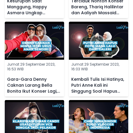
Kesurupan Saat
Terciduk Nonton Konser
Manggung, Happy
Bareng, Thariq Halilintar
Asmara Ungkap
dan Aaliyah Massaid
Kedekatannya dengan
Diisukan Makin Dekat
Makhluk Halus
Jumat 29 September 2023,
Jumat 29 September 2023,
16:53 WIB
16:03 WIB
Gara-Gara Denny
Kembali Tulis Isi Hatinya,
Caknan Larang Bella
Putri Anne Kali ini
Bonita Ikut Konser Lagi,
Singgung Soal Hapus
Kini Sang Istri Posting
Foto Masa Lalu dari
Status Galau
Galeri