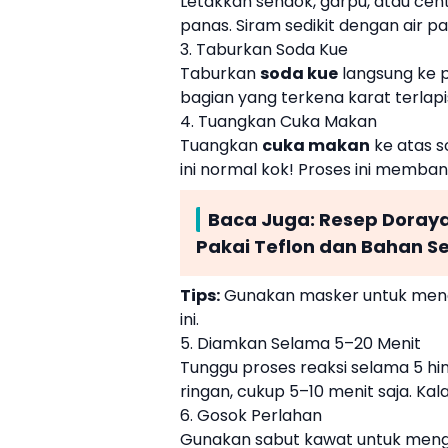
Letakkan sendok, garpu, atau ce
panas. Siram sedikit dengan air pa
3. Taburkan Soda Kue
Taburkan
soda kue
langsung ke 
bagian yang terkena karat terlapi
4. Tuangkan Cuka Makan
Tuangkan
cuka makan
ke atas s
ini normal kok! Proses ini memba
Baca Juga:
Resep Doraya
Pakai Teflon dan Bahan S
Tips:
Gunakan masker untuk mengh
ini.
5. Diamkan Selama 5–20 Menit
Tunggu proses reaksi selama 5 hi
ringan, cukup 5–10 menit saja. Ka
6. Gosok Perlahan
Gunakan sabut kawat untuk meng