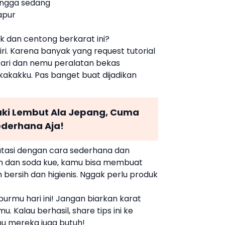
hingga sedang
apur
k dan centong berkarat ini?
iri. Karena banyak yang request tutorial
-cari dan nemu peralatan bekas
kakakku. Pas banget buat dijadikan
ki Lembut Ala Jepang, Cuma
ederhana Aja!
iatasi dengan cara sederhana dan
 dan soda kue, kamu bisa membuat
ersih dan higienis. Nggak perlu produk
urmu hari ini! Jangan biarkan karat
Kalau berhasil, share tips ini ke
hu mereka juga butuh!