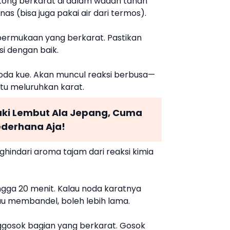
ntong berkarat di dalam wadah tahan
nas (bisa juga pakai air dari termos).
permukaan yang berkarat. Pastikan
si dengan baik.
oda kue. Akan muncul reaksi berbusa—
ntu meluruhkan karat.
ki Lembut Ala Jepang, Cuma
ederhana Aja!
indari aroma tajam dari reaksi kimia
ngga 20 menit. Kalau noda karatnya
lau membandel, boleh lebih lama.
gosok bagian yang berkarat. Gosok