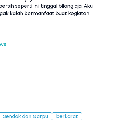
rsih seperti ini, tinggal bilang aja. Aku
nggak kalah bermanfaat buat kegiatan
ews
Sendok dan Garpu
berkarat