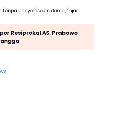
n tanpa penyelesaian damai,” ujar
mpor Resiprokal AS, Prabowo
rlangga
ews