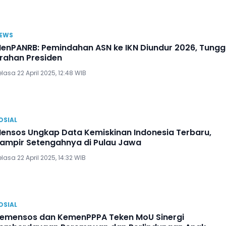
EWS
enPANRB: Pemindahan ASN ke IKN Diundur 2026, Tungg
rahan Presiden
lasa 22 April 2025, 12:48 WIB
OSIAL
ensos Ungkap Data Kemiskinan Indonesia Terbaru,
ampir Setengahnya di Pulau Jawa
lasa 22 April 2025, 14:32 WIB
OSIAL
emensos dan KemenPPPA Teken MoU Sinergi