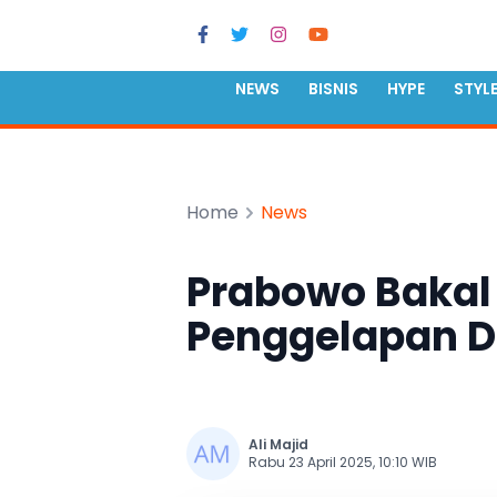
NEWS
BISNIS
HYPE
STYL
Home
News
Prabowo Bakal
Penggelapan D
Ali Majid
Rabu 23 April 2025, 10:10 WIB