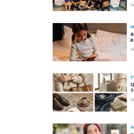
Se
M
A
K
Se
S
Q
T
Se
N