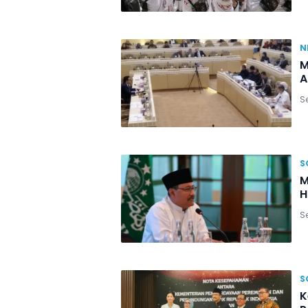
N
M
A
Se
S
M
H
Se
S
K