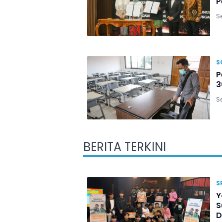
P
Se
S
P
3
Se
BERITA TERKINI
S
Y
S
D