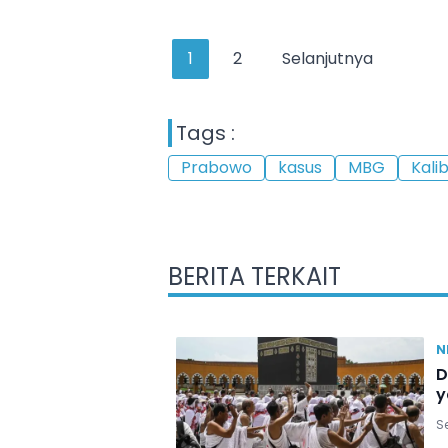
1
2
Selanjutnya
Tags :
Prabowo
kasus
MBG
Kali
BERITA TERKAIT
N
D
y
Se