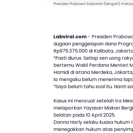
Presiden Prabowo Subianto (tengah) menja
Labviral.com
- Presiden
Prabow
dugaan penggelapan dana Program
Rp975.375.000 di
Kalibata
, Jakart
“Pasti diurus. Setiap sen uang raky
bertemu Wakil Perdana Menteri Ma
Hamidi di Istana Merdeka, Jakarta
Ia mengaku belum menerima lapora
“Saya belum tahu soal itu. Nanti sa
Kasus ini mencuat setelah Ira Mesr
melaporkan Yayasan Makan Bergiz
Selatan pada 10 April 2025.
Danna Harly selaku kuasa hukum I
menegakkan hukum atas penyimp