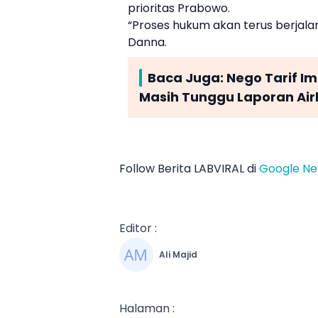
prioritas
Prabowo
.
“Proses hukum akan terus berjala
Danna.
Baca Juga:
Nego Tarif I
Masih Tunggu Laporan Ai
Follow Berita LABVIRAL di
Google N
Editor :
Ali Majid
Halaman :