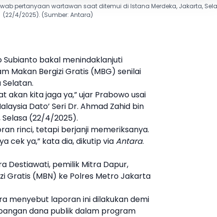
wab pertanyaan wartawan saat ditemui di Istana Merdeka, Jakarta, Sel
(22/4/2025). (Sumber: Antara)
o
Subianto bakal menindaklanjuti
 Makan Bergizi Gratis (
MBG
) senilai
a Selatan.
at akan kita jaga ya,” ujar
Prabowo
usai
laysia Dato’ Seri Dr. Ahmad Zahid bin
, Selasa (22/4/2025).
n rinci, tetapi berjanji memeriksanya.
ya cek ya,” kata dia, dikutip via
Antara
.
a Destiawati, pemilik Mitra Dapur,
i Gratis (MBN) ke Polres Metro Jakarta
ra menyebut laporan ini dilakukan demi
angan dana publik dalam program