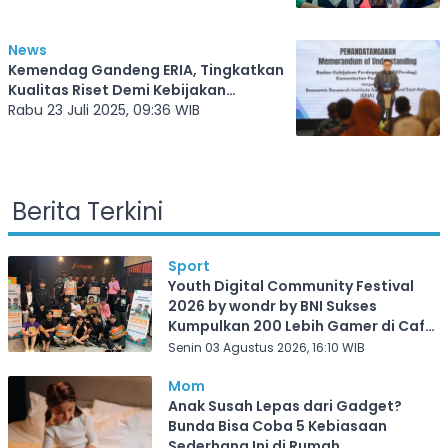
News
Kemendag Gandeng ERIA, Tingkatkan
Kualitas Riset Demi Kebijakan
Perdagangan yang Lebih Tajam
Rabu 23 Juli 2025, 09:36 WIB
Berita Terkini
Sport
Youth Digital Community Festival
2026 by wondr by BNI Sukses
Kumpulkan 200 Lebih Gamer di Cafe
Frekuensi Depok
Senin 03 Agustus 2026, 16:10 WIB
Mom
Anak Susah Lepas dari Gadget?
Bunda Bisa Coba 5 Kebiasaan
Sederhana Ini di Rumah