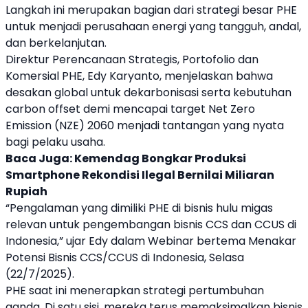
Langkah ini merupakan bagian dari strategi besar
PHE
untuk menjadi perusahaan energi yang tangguh, andal,
dan berkelanjutan.
Direktur Perencanaan Strategis, Portofolio dan
Komersial
PHE
, Edy Karyanto, menjelaskan bahwa
desakan global untuk dekarbonisasi serta kebutuhan
carbon offset demi mencapai target Net Zero
Emission (NZE) 2060 menjadi tantangan yang nyata
bagi pelaku usaha.
Baca Juga:
Kemendag Bongkar Produksi
Smartphone Rekondisi Ilegal Bernilai Miliaran
Rupiah
“Pengalaman yang dimiliki
PHE
di bisnis hulu migas
relevan untuk pengembangan bisnis
CCS
dan
CCUS
di
Indonesia,” ujar Edy dalam Webinar bertema Menakar
Potensi Bisnis
CCS
/
CCUS
di Indonesia, Selasa
(22/7/2025).
PHE
saat ini menerapkan strategi pertumbuhan
ganda. Di satu sisi, mereka terus memaksimalkan bisnis