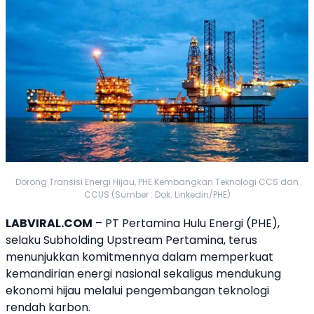
Dorong Transisi Energi Hijau, PHE Kembangkan Teknologi CCS dan
CCUS (Sumber : Dok. Linkedin/PHE)
LABVIRAL.COM
– PT
Pertamina Hulu Energi
(
PHE
),
selaku Subholding Upstream Pertamina, terus
menunjukkan komitmennya dalam memperkuat
kemandirian energi nasional sekaligus mendukung
ekonomi hijau melalui pengembangan
teknologi
rendah karbon.