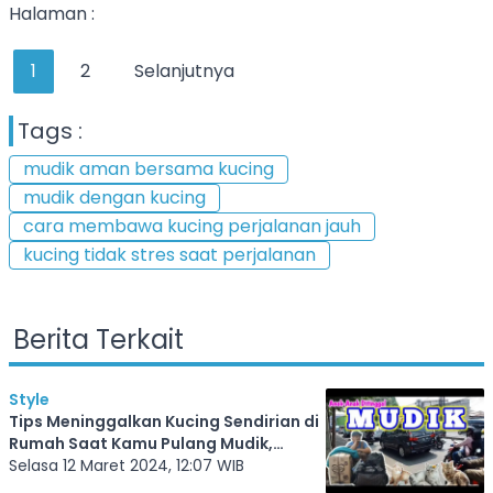
Halaman :
1
2
Selanjutnya
Tags :
mudik aman bersama kucing
mudik dengan kucing
cara membawa kucing perjalanan jauh
kucing tidak stres saat perjalanan
Berita Terkait
Style
Tips Meninggalkan Kucing Sendirian di
Rumah Saat Kamu Pulang Mudik,
Dijamin Anabul Nyaman dan Aman
Selasa 12 Maret 2024, 12:07 WIB
Selama Kamu Pergi