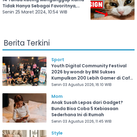
Tidak Hanya Sebagai Favoritnya,
Tetapi Juga Sebagai Orang Tua
Senin 25 Maret 2024, 10:54 WIB
Mereka
Berita Terkini
Sport
Youth Digital Community Festival
2026 by wondr by BNI Sukses
Kumpulkan 200 Lebih Gamer di Cafe
Frekuensi Depok
Senin 03 Agustus 2026, 16:10 WIB
Mom
Anak Susah Lepas dari Gadget?
Bunda Bisa Coba 5 Kebiasaan
Sederhana Ini di Rumah
Senin 03 Agustus 2026, 11:45 WIB
Style