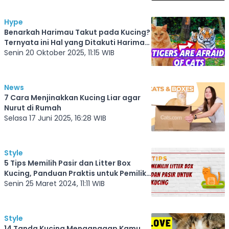
Hype
Benarkah Harimau Takut pada Kucing?
Ternyata ini Hal yang Ditakuti Harimau
dari Seekor Kucing
Senin 20 Oktober 2025, 11:15 WIB
News
7 Cara Menjinakkan Kucing Liar agar
Nurut di Rumah
Selasa 17 Juni 2025, 16:28 WIB
Style
5 Tips Memilih Pasir dan Litter Box
Kucing, Panduan Praktis untuk Pemilik
Kucing, Biar Tidak Salah Pilih Atau Beli
Senin 25 Maret 2024, 11:11 WIB
Style
14 Tanda Kucing Menganggap Kamu