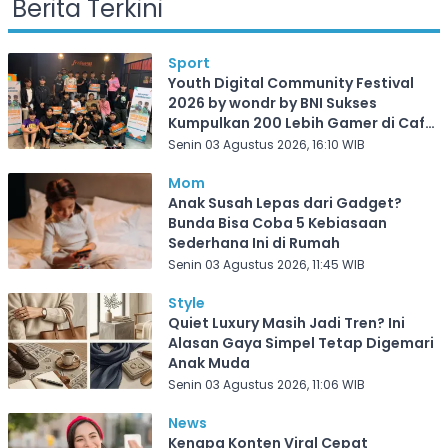
Berita Terkini
Sport
Youth Digital Community Festival
2026 by wondr by BNI Sukses
Kumpulkan 200 Lebih Gamer di Cafe
Frekuensi Depok
Senin 03 Agustus 2026, 16:10 WIB
Mom
Anak Susah Lepas dari Gadget?
Bunda Bisa Coba 5 Kebiasaan
Sederhana Ini di Rumah
Senin 03 Agustus 2026, 11:45 WIB
Style
Quiet Luxury Masih Jadi Tren? Ini
Alasan Gaya Simpel Tetap Digemari
Anak Muda
Senin 03 Agustus 2026, 11:06 WIB
News
Kenapa Konten Viral Cepat