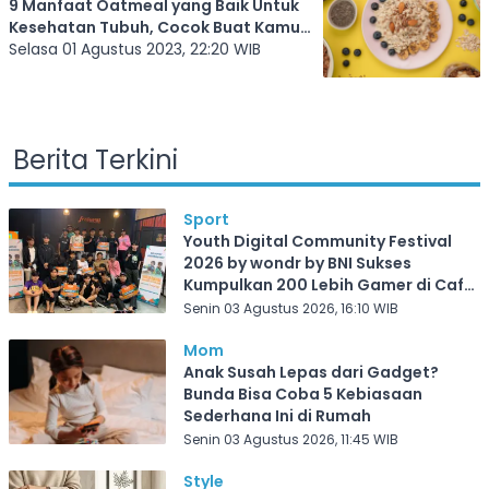
9 Manfaat Oatmeal yang Baik Untuk
Kesehatan Tubuh, Cocok Buat Kamu
yang Lagi Diet Nih!
Selasa 01 Agustus 2023, 22:20 WIB
Berita Terkini
Sport
Youth Digital Community Festival
2026 by wondr by BNI Sukses
Kumpulkan 200 Lebih Gamer di Cafe
Frekuensi Depok
Senin 03 Agustus 2026, 16:10 WIB
Mom
Anak Susah Lepas dari Gadget?
Bunda Bisa Coba 5 Kebiasaan
Sederhana Ini di Rumah
Senin 03 Agustus 2026, 11:45 WIB
Style