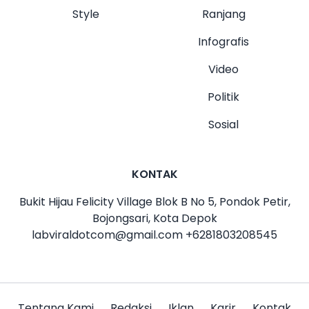
Style
Ranjang
Infografis
Video
Politik
Sosial
KONTAK
Bukit Hijau Felicity Village Blok B No 5, Pondok Petir,
Bojongsari, Kota Depok
labviraldotcom@gmail.com
+6281803208545
Tentang Kami
Redaksi
Iklan
Karir
Kontak