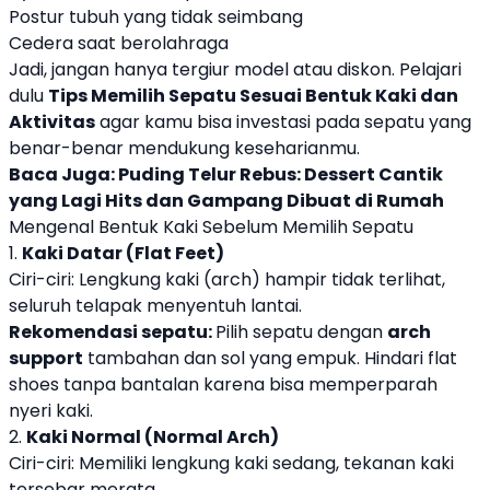
Postur tubuh yang tidak seimbang
Cedera saat berolahraga
Jadi, jangan hanya tergiur model atau diskon. Pelajari
dulu
Tips Memilih Sepatu Sesuai Bentuk Kaki dan
Aktivitas
agar kamu bisa investasi pada sepatu yang
benar-benar mendukung keseharianmu.
Baca Juga:
Puding Telur Rebus: Dessert Cantik
yang Lagi Hits dan Gampang Dibuat di Rumah
Mengenal Bentuk Kaki Sebelum Memilih Sepatu
1.
Kaki Datar (Flat Feet)
Ciri-ciri: Lengkung kaki (arch) hampir tidak terlihat,
seluruh telapak menyentuh lantai.
Rekomendasi sepatu:
Pilih sepatu dengan
arch
support
tambahan dan sol yang empuk. Hindari flat
shoes tanpa bantalan karena bisa memperparah
nyeri kaki.
2.
Kaki Normal (Normal Arch)
Ciri-ciri: Memiliki lengkung kaki sedang, tekanan kaki
tersebar merata.