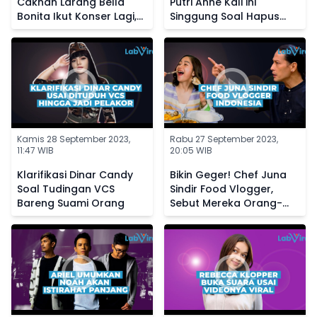
Caknan Larang Bella
Putri Anne Kali ini
Bonita Ikut Konser Lagi,
Singgung Soal Hapus
Kini Sang Istri Posting
Foto Masa Lalu dari
Status Galau
Galeri
Kamis 28 September 2023,
Rabu 27 September 2023,
11:47 WIB
20:05 WIB
Klarifikasi Dinar Candy
Bikin Geger! Chef Juna
Soal Tudingan VCS
Sindir Food Vlogger,
Bareng Suami Orang
Sebut Mereka Orang-
Orang Sotoy