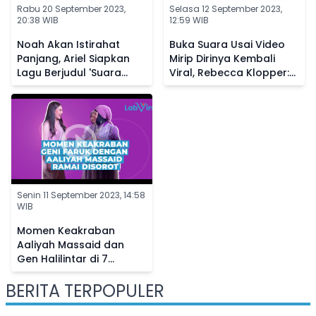
Rabu 20 September 2023,
Selasa 12 September 2023,
20:38 WIB
12:59 WIB
Noah Akan Istirahat
Buka Suara Usai Video
Panjang, Ariel Siapkan
Mirip Dirinya Kembali
Lagu Berjudul 'Suara
Viral, Rebecca Klopper:
Dalam Kepala' Buat
Allah Tidak Tidur
Penggemar
Senin 11 September 2023, 14:58
WIB
Momen Keakraban
Aaliyah Massaid dan
Gen Halilintar di 7
Bulanan Aurel
BERITA TERPOPULER
Hermansyah, Netizen
Bandingkan Sikapnya ke
Fuji