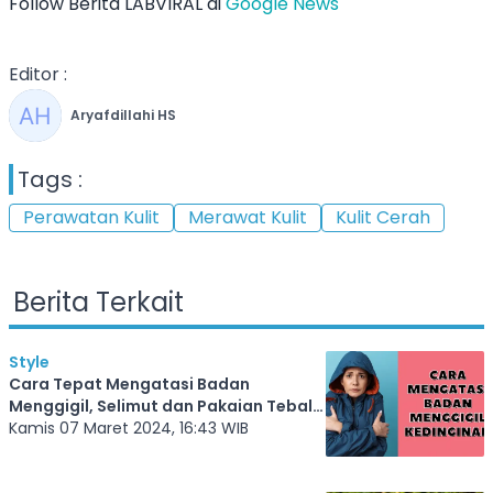
Follow Berita LABVIRAL di
Google News
Editor :
Aryafdillahi HS
Tags :
Perawatan Kulit
Merawat Kulit
Kulit Cerah
Berita Terkait
Style
Cara Tepat Mengatasi Badan
Menggigil, Selimut dan Pakaian Tebal
Tidak Selalu Tepat
Kamis 07 Maret 2024, 16:43 WIB