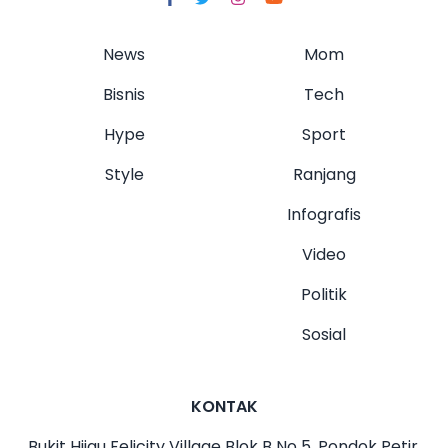
News
Mom
Bisnis
Tech
Hype
Sport
Style
Ranjang
Infografis
Video
Politik
Sosial
KONTAK
Bukit Hijau Felicity Village Blok B No 5, Pondok Petir,