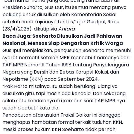
“Dari nama-nama yang ada, paling ramai ada Pak
Presiden Suharto, Gus Dur, itu semua memang punya
peluang untuk diusulkan oleh Kementerian Sosial
setelah nanti kajiannya tuntas,” ujar Gus Ipul, Rabu
(23/4/2025), dikutip via
Antara
.
Baca Juga:
Soeharto Diusulkan Jadi Pahlawan
Nasional, Mensos Siap Dengarkan Kritik Warga
Gus Ipul menjelaskan, pengusulan
Soeharto
memenuhi
syarat normatif setelah MPR mencabut namanya dari
TAP MPR Nomor 11 Tahun 1998 tentang Penyelenggara
Negara yang Bersih dan Bebas Korupsi, Kolusi, dan
Nepotisme (KKN) pada September 2024.
“Pak Harto misalnya, itu sudah berulang-ulang ya
diusulkan gitu, tapi masih ada kendala. Dan sekarang
salah satu kendalanya itu kemarin soal TAP MPR nya
sudah dicabut,” kata dia.
Pencabutan atas usulan Fraksi Golkar ini dianggap
menghapus hambatan formal terkait tuduhan KKN,
meski proses hukum KKN
Soeharto
tidak pernah