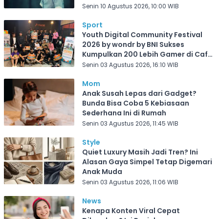
Senin 10 Agustus 2026, 10:00 WIB
Sport
Youth Digital Community Festival
2026 by wondr by BNI Sukses
Kumpulkan 200 Lebih Gamer di Cafe
Frekuensi Depok
Senin 03 Agustus 2026, 16:10 WIB
Mom
Anak Susah Lepas dari Gadget?
Bunda Bisa Coba 5 Kebiasaan
Sederhana Ini di Rumah
Senin 03 Agustus 2026, 11:45 WIB
Style
Quiet Luxury Masih Jadi Tren? Ini
Alasan Gaya Simpel Tetap Digemari
Anak Muda
Senin 03 Agustus 2026, 11:06 WIB
News
Kenapa Konten Viral Cepat