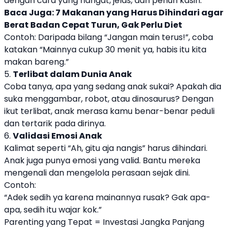
dengan cara yang hangat, jelas, dan penuh kasih.
Baca Juga:
7 Makanan yang Harus Dihindari agar
Berat Badan Cepat Turun, Gak Perlu Diet
Contoh: Daripada bilang “Jangan main terus!”, coba
katakan “Mainnya cukup 30 menit ya, habis itu kita
makan bareng.”
5.
Terlibat dalam Dunia Anak
Coba tanya, apa yang sedang anak sukai? Apakah dia
suka menggambar, robot, atau dinosaurus? Dengan
ikut terlibat, anak merasa kamu benar-benar peduli
dan tertarik pada dirinya.
6.
Validasi Emosi Anak
Kalimat seperti “Ah, gitu aja nangis” harus dihindari.
Anak juga punya emosi yang valid. Bantu mereka
mengenali dan mengelola perasaan sejak dini.
Contoh:
“Adek sedih ya karena mainannya rusak? Gak apa-
apa, sedih itu wajar kok.”
Parenting yang Tepat = Investasi Jangka Panjang