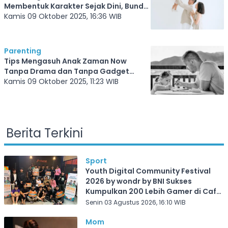
Membentuk Karakter Sejak Dini, Bunda
Perlu Baca
Kamis 09 Oktober 2025, 16:36 WIB
Parenting
Tips Mengasuh Anak Zaman Now
Tanpa Drama dan Tanpa Gadget
Berlebihan, Bunda Harus Tahu
Kamis 09 Oktober 2025, 11:23 WIB
Berita Terkini
Sport
Youth Digital Community Festival
2026 by wondr by BNI Sukses
Kumpulkan 200 Lebih Gamer di Cafe
Frekuensi Depok
Senin 03 Agustus 2026, 16:10 WIB
Mom