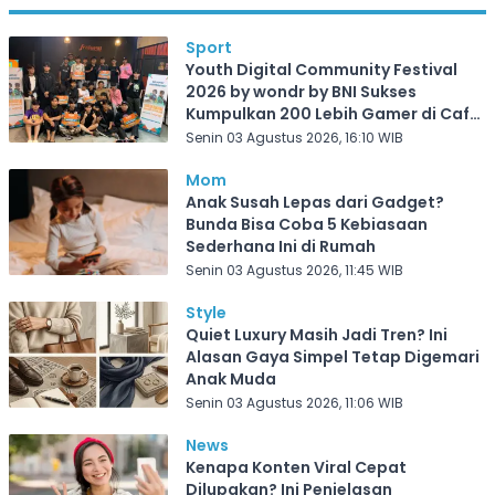
Sport
Youth Digital Community Festival
2026 by wondr by BNI Sukses
Kumpulkan 200 Lebih Gamer di Cafe
Frekuensi Depok
Senin 03 Agustus 2026, 16:10 WIB
Mom
Anak Susah Lepas dari Gadget?
Bunda Bisa Coba 5 Kebiasaan
Sederhana Ini di Rumah
Senin 03 Agustus 2026, 11:45 WIB
Style
Quiet Luxury Masih Jadi Tren? Ini
Alasan Gaya Simpel Tetap Digemari
Anak Muda
Senin 03 Agustus 2026, 11:06 WIB
News
Kenapa Konten Viral Cepat
Dilupakan? Ini Penjelasan