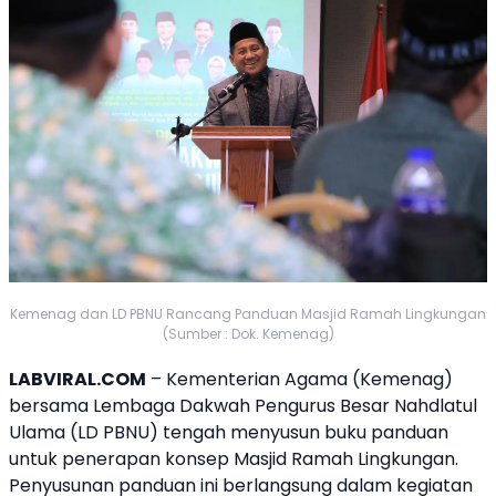
Kemenag dan LD PBNU Rancang Panduan Masjid Ramah Lingkungan
(Sumber : Dok. Kemenag)
LABVIRAL.COM
–
Kementerian Agama
(
Kemenag
)
bersama Lembaga Dakwah Pengurus Besar Nahdlatul
Ulama (
LD PBNU
) tengah menyusun buku panduan
untuk penerapan konsep Masjid Ramah Lingkungan.
Penyusunan panduan ini berlangsung dalam kegiatan