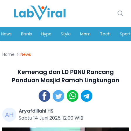
News
Bisnis
Hype
Style
Mom
Tech
Sport
Home
News
Kemenag dan LD PBNU Rancang
Panduan Masjid Ramah Lingkungan
Aryafdillahi HS
Sabtu 14 Juni 2025, 12:00 WIB