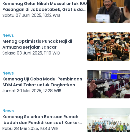
Kemenag Gelar Nikah Massal untuk 100
Pasangan di Jabodetabek, Gratis dan
Resmi Tercatat Negara. Ini Syaratnya
Sabtu 07 Juni 2025, 10:12 WIB
News
Menag Optimistis Puncak Haji di
Armuzna Berjalan Lancar
Selasa 03 Juni 2025, 11:10 WIB
News
Kemenag Uji Coba Modul Pembinaan
SDM Amil Zakat untuk Tingkatkan
Profesionalisme
Jumat 30 Mei 2025, 12:28 WIB
News
Kemenag Salurkan Bantuan Rumah
Ibadah dan Pendidikan saat Kunker
Komisi VIII ke Sulawesi Utara
Rabu 28 Mei 2025, 16:43 WIB