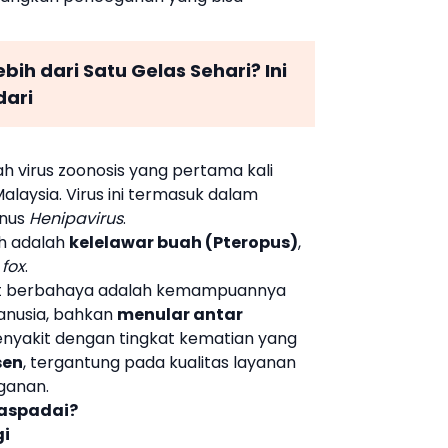
bih dari Satu Gelas Sehari? Ini
dari
ah virus zoonosis yang pertama kali
Malaysia. Virus ini termasuk dalam
nus
Henipavirus
.
h adalah
kelelawar buah (Pteropus)
,
 fox
.
at berbahaya adalah kemampuannya
anusia, bahkan
menular antar
nyakit dengan tingkat kematian yang
sen
, tergantung pada kualitas layanan
ganan.
waspadai?
gi