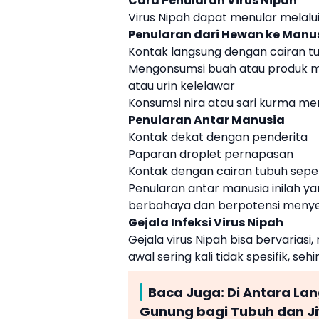
Cara Penularan Virus Nipah
Virus Nipah dapat menular melalui 
Penularan dari Hewan ke Manu
Kontak langsung dengan cairan tu
Mengonsumsi buah atau produk ma
atau urin kelelawar
Konsumsi nira atau sari kurma me
Penularan Antar Manusia
Kontak dekat dengan penderita
Paparan droplet pernapasan
Kontak dengan cairan tubuh sepert
Penularan antar manusia inilah y
berbahaya dan berpotensi meny
Gejala Infeksi Virus Nipah
Gejala virus Nipah bisa bervariasi,
awal sering kali tidak spesifik, sehi
Baca Juga:
Di Antara La
Gunung bagi Tubuh dan J