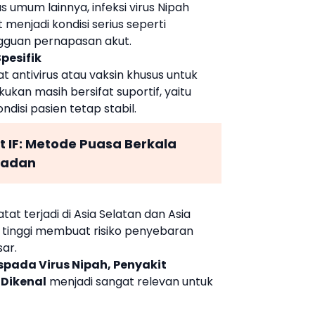
us umum lainnya, infeksi virus Nipah
enjadi kondisi serius seperti
ngguan pernapasan akut.
pesifik
at antivirus atau vaksin khusus untuk
ukan masih bersifat suportif, yaitu
isi pasien tetap stabil.
t IF: Metode Puasa Berkala
Badan
at terjadi di Asia Selatan dan Asia
 tinggi membuat risiko penyebaran
ar.
pada Virus Nipah, Penyakit
Dikenal
menjadi sangat relevan untuk