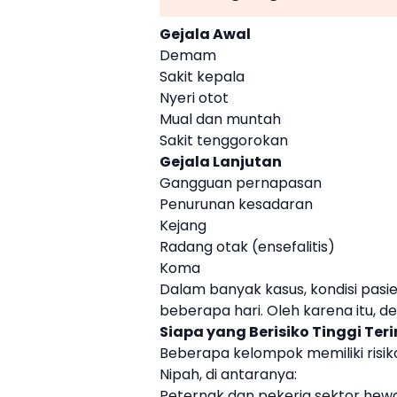
Gejala Awal
Demam
Sakit kepala
Nyeri otot
Mual dan muntah
Sakit tenggorokan
Gejala Lanjutan
Gangguan pernapasan
Penurunan kesadaran
Kejang
Radang otak (ensefalitis)
Koma
Dalam banyak kasus, kondisi pa
beberapa hari. Oleh karena itu, det
Siapa yang Berisiko Tinggi Teri
Beberapa kelompok memiliki risiko 
Nipah, di antaranya:
Peternak dan pekerja sektor hew