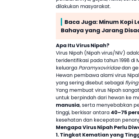
dilakukan masyarakat.
Baca Juga:
Minum Kopi Le
Bahaya yang Jarang Disa
Apa Itu Virus Nipah?
Virus Nipah (Nipah virus/NiV) adal
teridentifikasi pada tahun 1998 di 
keluarga
Paramyxoviridae
dan ge
Hewan pembawa alami virus Nipa
yang sering disebut sebagai
flying
Yang membuat virus Nipah sang
untuk berpindah dari hewan ke m
manusia
, serta menyebabkan pe
tinggi, berkisar antara
40–75 per
kesehatan dan kecepatan penan
Mengapa Virus Nipah Perlu Di
1. Tingkat Kematian yang Ting