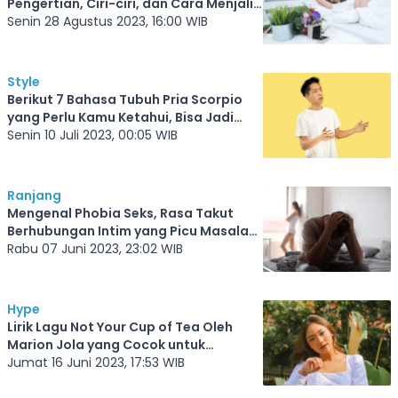
Pengertian, Ciri-ciri, dan Cara Menjalin
Hubungan
Senin 28 Agustus 2023, 16:00 WIB
Style
Berikut 7 Bahasa Tubuh Pria Scorpio
yang Perlu Kamu Ketahui, Bisa Jadi
Panduan Kamu Untuk Sukses Menjalin
Senin 10 Juli 2023, 00:05 WIB
Hubungan
Ranjang
Mengenal Phobia Seks, Rasa Takut
Berhubungan Intim yang Picu Masalah
Serius Soal Ranjang
Rabu 07 Juni 2023, 23:02 WIB
Hype
Lirik Lagu Not Your Cup of Tea Oleh
Marion Jola yang Cocok untuk
Mengakhiri Hubungan dengan
Jumat 16 Juni 2023, 17:53 WIB
Pasangan