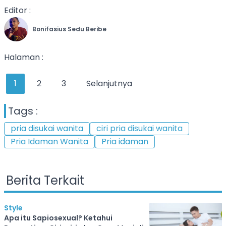
Editor :
Bonifasius Sedu Beribe
Halaman :
1
2
3
Selanjutnya
Tags :
pria disukai wanita
ciri pria disukai wanita
Pria Idaman Wanita
Pria idaman
Berita Terkait
Style
Apa itu Sapiosexual? Ketahui