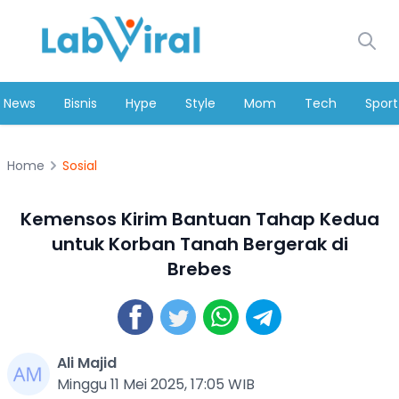
News
Bisnis
Hype
Style
Mom
Tech
Sport
Home
Sosial
Kemensos Kirim Bantuan Tahap Kedua
untuk Korban Tanah Bergerak di
Brebes
Ali Majid
Minggu 11 Mei 2025, 17:05 WIB