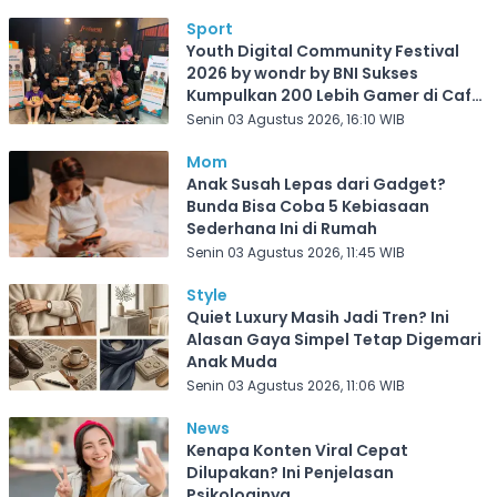
Sport
Youth Digital Community Festival
2026 by wondr by BNI Sukses
Kumpulkan 200 Lebih Gamer di Cafe
Frekuensi Depok
Senin 03 Agustus 2026, 16:10 WIB
Mom
Anak Susah Lepas dari Gadget?
Bunda Bisa Coba 5 Kebiasaan
Sederhana Ini di Rumah
Senin 03 Agustus 2026, 11:45 WIB
Style
Quiet Luxury Masih Jadi Tren? Ini
Alasan Gaya Simpel Tetap Digemari
Anak Muda
Senin 03 Agustus 2026, 11:06 WIB
News
Kenapa Konten Viral Cepat
Dilupakan? Ini Penjelasan
Psikologinya