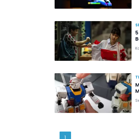
S
5
B
K
T
M
M
Se
1