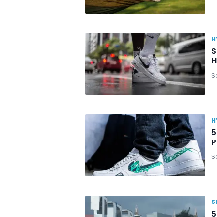
H
S
H
S
H
5
P
S
S
5