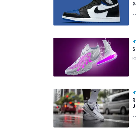
P
J
H
S
R
H
R
J
J