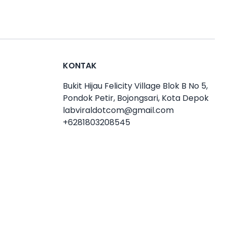
KONTAK
Bukit Hijau Felicity Village Blok B No 5,
Pondok Petir, Bojongsari, Kota Depok
labviraldotcom@gmail.com
+6281803208545