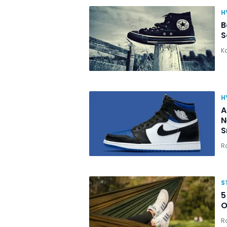
H
B
S
K
H
A
N
S
R
S
5
O
R