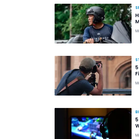
S
H
M
M
S
5
F
M
B
5
W
M