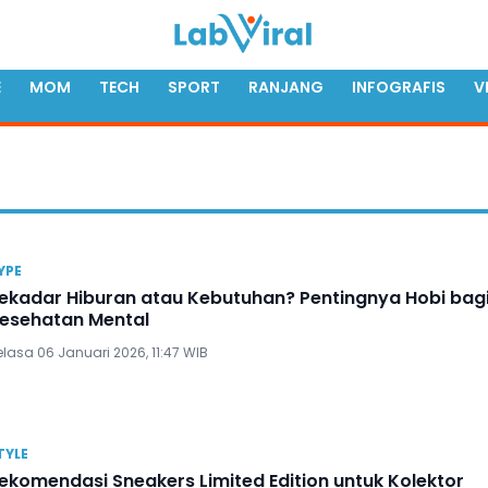
E
MOM
TECH
SPORT
RANJANG
INFOGRAFIS
V
YPE
ekadar Hiburan atau Kebutuhan? Pentingnya Hobi bag
esehatan Mental
lasa 06 Januari 2026, 11:47 WIB
TYLE
ekomendasi Sneakers Limited Edition untuk Kolektor