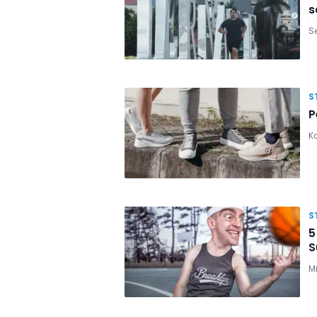
s
Se
S
P
Ka
S
5
S
M