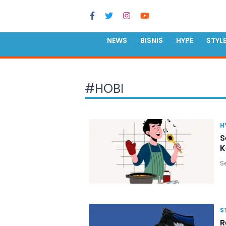
NEWS
BISNIS
HYPE
STYL
#
HOBI
H
S
K
Se
S
R