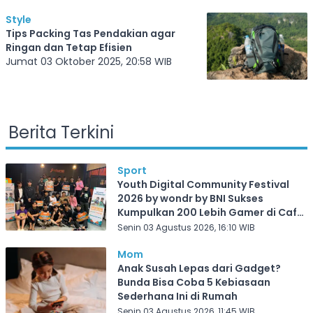
Style
Tips Packing Tas Pendakian agar
Ringan dan Tetap Efisien
Jumat 03 Oktober 2025, 20:58 WIB
Berita Terkini
Sport
Youth Digital Community Festival
2026 by wondr by BNI Sukses
Kumpulkan 200 Lebih Gamer di Cafe
Frekuensi Depok
Senin 03 Agustus 2026, 16:10 WIB
Mom
Anak Susah Lepas dari Gadget?
Bunda Bisa Coba 5 Kebiasaan
Sederhana Ini di Rumah
Senin 03 Agustus 2026, 11:45 WIB