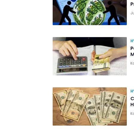
P
Ju
H
P
M
Ka
H
C
H
Ka