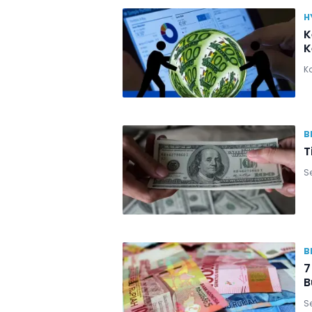
H
K
K
Ka
B
T
Se
B
7
B
S