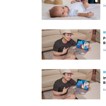
Se
B
P
R
Se
B
I
R
Ra