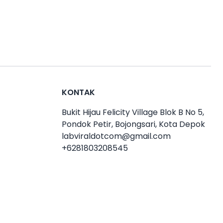
KONTAK
Bukit Hijau Felicity Village Blok B No 5,
Pondok Petir, Bojongsari, Kota Depok
labviraldotcom@gmail.com
+6281803208545