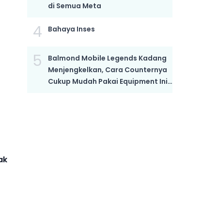
di Semua Meta
4
Bahaya Inses
5
Balmond Mobile Legends Kadang
Menjengkelkan, Cara Counternya
Cukup Mudah Pakai Equipment Ini,
Bikin Dia Mati Kutu
ak