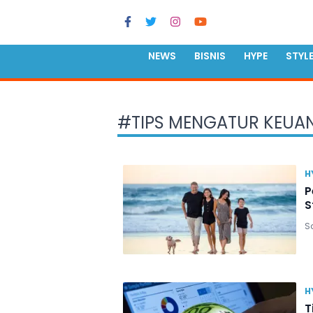
NEWS
BISNIS
HYPE
STYL
#
TIPS MENGATUR KEU
H
P
S
Sa
H
T