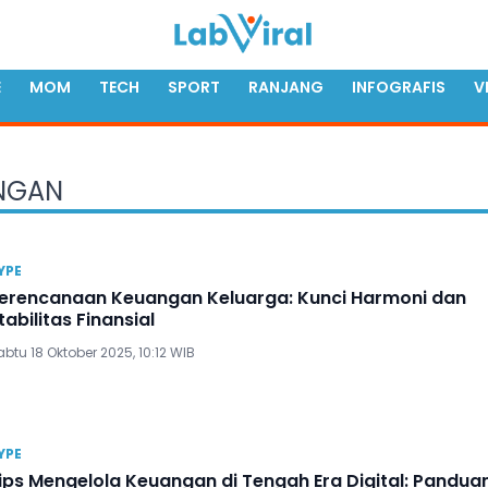
E
MOM
TECH
SPORT
RANJANG
INFOGRAFIS
V
ANGAN
YPE
erencanaan Keuangan Keluarga: Kunci Harmoni dan
tabilitas Finansial
btu 18 Oktober 2025, 10:12 WIB
YPE
ips Mengelola Keuangan di Tengah Era Digital: Pandua