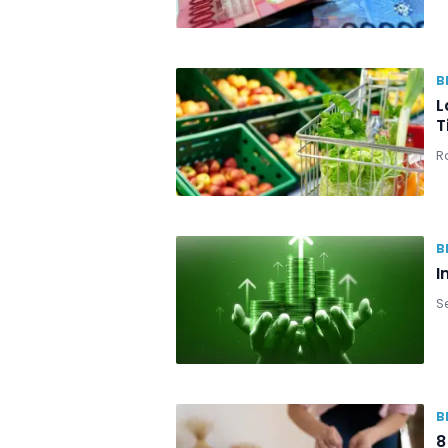
B
L
T
Ra
B
I
Se
B
8