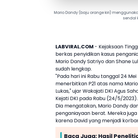
Mario Dandy (baju orange kiri) mengguna
sendal 
LABVIRAL.COM
-
Kejaksaan Tingg
berkas penyidikan kasus pengan
Mario Dandy
Satriyo dan
Shane Lu
sudah lengkap.
"Pada hari ini Rabu tanggal 24 Mei
menerbitkan P21 atas nama
Mari
Lukas
," ujar Wakajati DKI Agus S
Kejati DKI pada Rabu (24/5/2023).
Dia mengatakan,
Mario Dandy
da
penganiayaan berat. Mereka juga 
karena David yang menjadi korban
Baca Juga:
Hasil Penelit