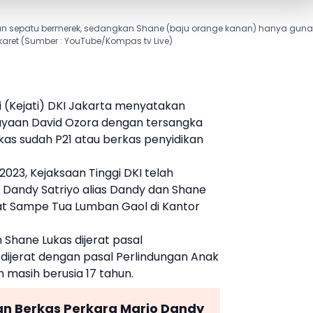
kan sepatu bermerek, sedangkan Shane (baju orange kanan) hanya gun
karet (Sumber : YouTube/Kompas tv Live)
i
(Kejati) DKI Jakarta menyatakan
iayaan
David Ozora
dengan tersangka
kas
sudah P21 atau berkas penyidikan
 2023,
Kejaksaan Tinggi
DKI telah
o Dandy
Satriyo alias Dandy dan
Shane
ahat Sampe Tua Lumban Gaol di Kantor
n
Shane Lukas
dijerat pasal
dijerat dengan pasal Perlindungan Anak
 masih berusia 17 tahun.
ian Berkas Perkara Mario Dandy