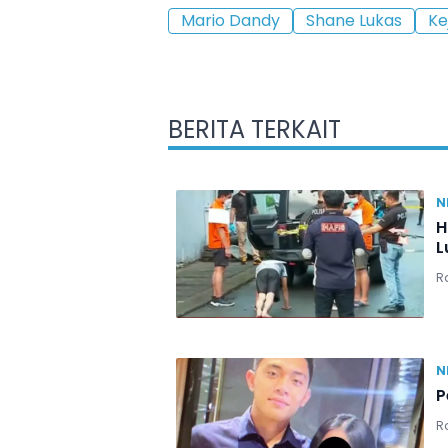
Mario Dandy
Shane Lukas
Ke
BERITA TERKAIT
N
H
L
Ra
N
P
Ra