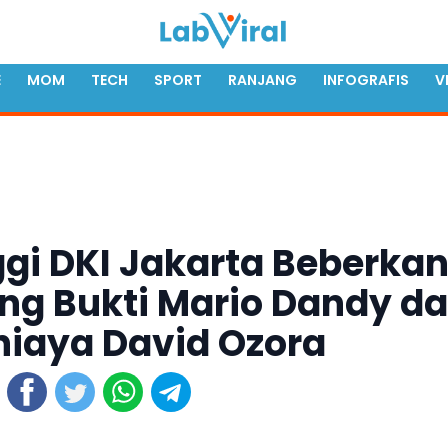
E
MOM
TECH
SPORT
RANJANG
INFOGRAFIS
V
gi DKI Jakarta Beberka
ng Bukti Mario Dandy d
niaya David Ozora