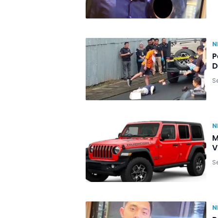
N
P
D
Se
N
M
V
Se
N