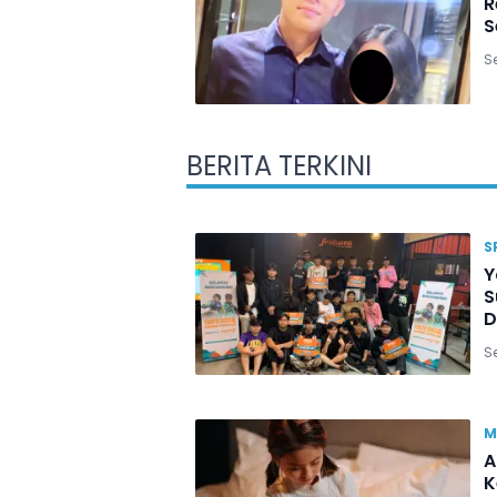
R
S
Se
BERITA TERKINI
S
Y
S
D
Se
M
A
K