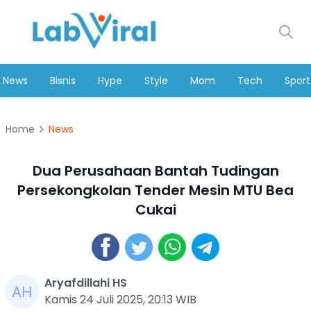
News
Bisnis
Hype
Style
Mom
Tech
Sport
Home
News
Dua Perusahaan Bantah Tudingan
Persekongkolan Tender Mesin MTU Bea
Cukai
Aryafdillahi HS
Kamis 24 Juli 2025, 20:13 WIB