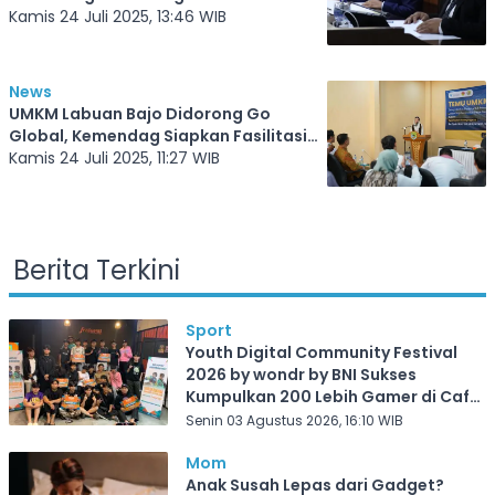
Transportasi EMU Proyek KCJB
Kamis 24 Juli 2025, 13:46 WIB
News
UMKM Labuan Bajo Didorong Go
Global, Kemendag Siapkan Fasilitasi
Ekspor
Kamis 24 Juli 2025, 11:27 WIB
Berita Terkini
Sport
Youth Digital Community Festival
2026 by wondr by BNI Sukses
Kumpulkan 200 Lebih Gamer di Cafe
Frekuensi Depok
Senin 03 Agustus 2026, 16:10 WIB
Mom
Anak Susah Lepas dari Gadget?