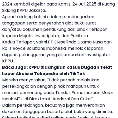
2024 kembali digelar pada Kamis, 24 Juli 2025 di Ruang
Sidang
KPPU
Jakarta.
Agenda sidang kali ini adalah mendengarkan
tanggapan serta penyerahan alat bukti surat
dan/atau dokumen pendukung dari pihak Terlapor
kepada Majelis, Investigator, dan Panitera.
Kedua Terlapor, yakni PT Diesellindo Utama Nusa dan
Rolls Royce Solutions Indonesia, menolak laporan
dugaan pelanggaran yang disampaikan Investigator
KPPU
.
Baca Juga:
KPPU Sidangkan Kasus Dugaan Telat
Lapor Akuisisi Tokopedia oleh TikTok
Mereka menyatakan, "tidak pernah melakukan
persekongkolan dengan pihak manapun untuk
menjadi pemenang pada Tender Pemeliharaan Mesin
Induk MTU di
Direktorat Jenderal Bea Cukai
".
Dalam persidangan, keduanya juga menyerahkan
dokumen tanggapan beserta alat bukti yang diminta.
Sidang berikutnya dijadwalkan pada Senin, 4 Agustus