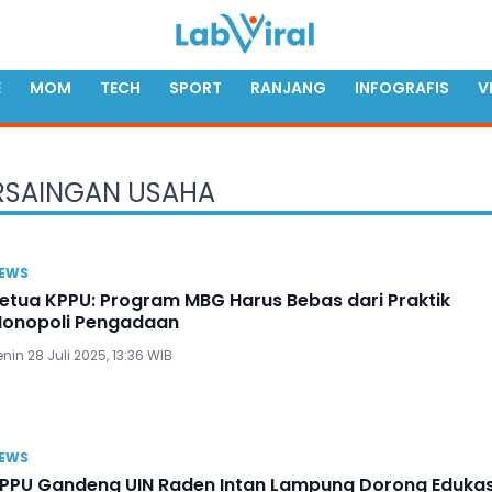
E
MOM
TECH
SPORT
RANJANG
INFOGRAFIS
V
RSAINGAN USAHA
EWS
etua KPPU: Program MBG Harus Bebas dari Praktik
onopoli Pengadaan
nin 28 Juli 2025, 13:36 WIB
EWS
PPU Gandeng UIN Raden Intan Lampung Dorong Edukas