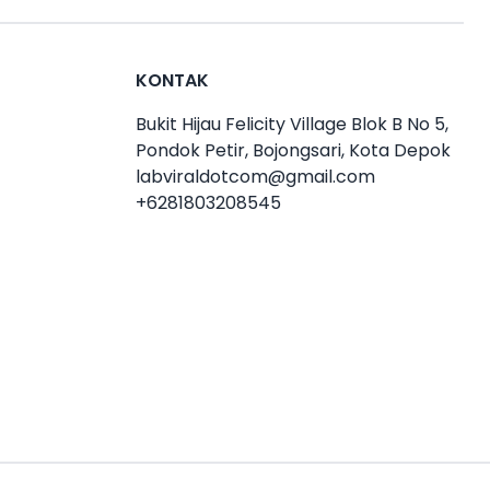
KONTAK
Bukit Hijau Felicity Village Blok B No 5,
Pondok Petir, Bojongsari, Kota Depok
labviraldotcom@gmail.com
+6281803208545