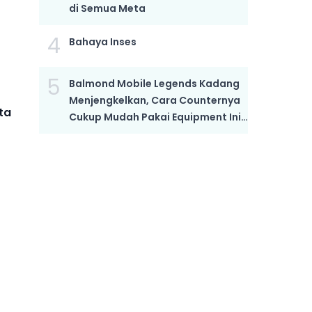
di Semua Meta
4
Bahaya Inses
5
Balmond Mobile Legends Kadang
Menjengkelkan, Cara Counternya
ta
Cukup Mudah Pakai Equipment Ini,
Bikin Dia Mati Kutu