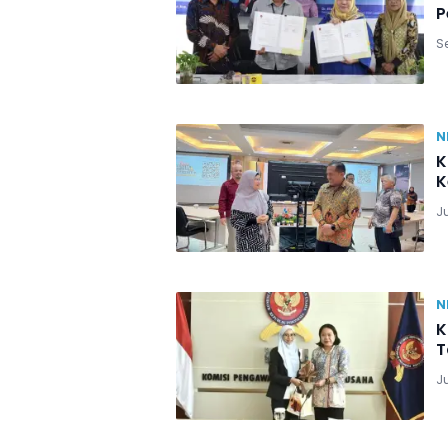
P
Se
N
K
K
Ju
N
K
T
Ju