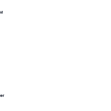
CM
er