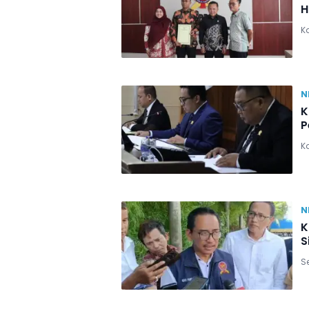
H
Ka
N
K
P
Ka
N
K
S
Se