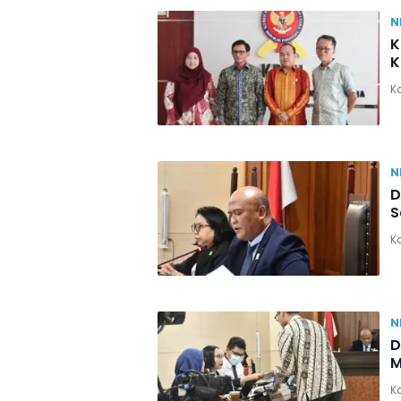
N
K
K
Ka
N
D
S
Ka
N
D
M
Ka