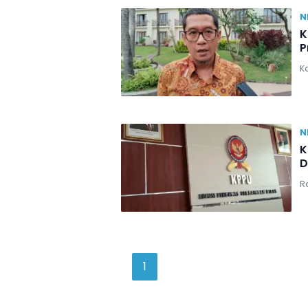
N
K
P
Ka
N
K
D
Ra
1