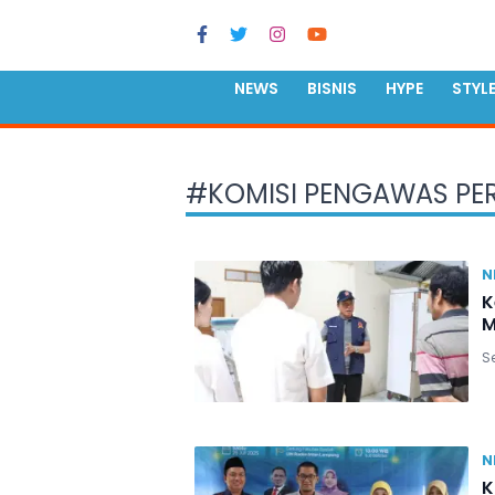
NEWS
BISNIS
HYPE
STYL
#
KOMISI PENGAWAS PE
N
K
M
Se
N
K