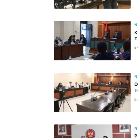
N
K
T
Ka
N
D
T
Ka
N
P