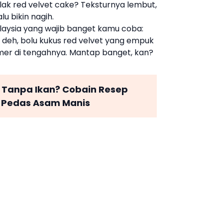
olak
red velvet cake
? Teksturnya lembut,
u bikin nagih.
 Malaysia yang wajib banget kamu coba:
n deh,
bolu
kukus
red velvet
yang empuk
mer di tengahnya. Mantap banget, kan?
 Tanpa Ikan? Cobain Resep
 Pedas Asam Manis