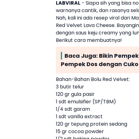
LABVIRAL
- Siapa sih yang bisa n
warnanya cantik, dan rasanya selal
Nah, kali ini ada resep viral dari
Red Velvet Lava Cheese
. Bayangi
dengan saus keju creamy yang lu
Berikut cara membuatnya!
Baca Juga:
Bikin Pempek
Pempek Dos dengan Cuko
Bahan-Bahan Bolu Red Velvet:
3 butir telur
120 gr gula pasir
1 sdt emulsifier (SP/TBM)
1/4 sdt garam
1 sdt vanilla extract
120 gr tepung protein sedang
15 gr cocoa powder
1/2 sdt baking powder