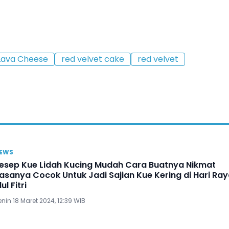
Lava Cheese
red velvet cake
red velvet
EWS
esep Kue Lidah Kucing Mudah Cara Buatnya Nikmat
asanya Cocok Untuk Jadi Sajian Kue Kering di Hari Ra
dul Fitri
nin 18 Maret 2024, 12:39 WIB