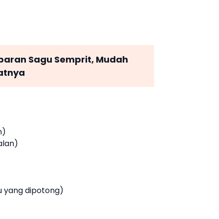
baran Sagu Semprit, Mudah
atnya
n)
alan)
lu yang dipotong)