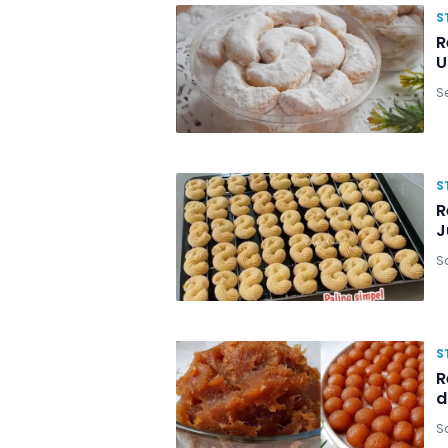
S
R
U
Se
S
R
J
S
S
R
d
Sa