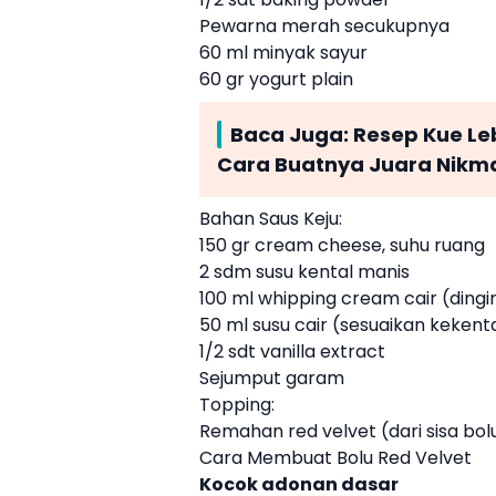
Pewarna merah secukupnya
60 ml minyak sayur
60 gr yogurt plain
Baca Juga:
Resep Kue Le
Cara Buatnya Juara Nikm
Bahan Saus Keju:
150 gr cream cheese, suhu ruang
2 sdm susu kental manis
100 ml whipping cream cair (dingi
50 ml susu cair (sesuaikan kekent
1/2 sdt vanilla extract
Sejumput garam
Topping:
Remahan red velvet (dari sisa bo
Cara Membuat Bolu Red Velvet
Kocok adonan dasar