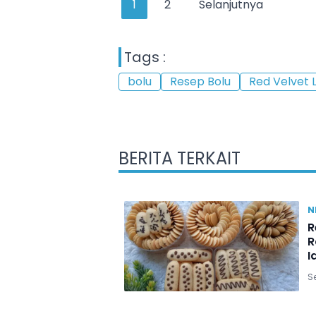
1
2
Selanjutnya
Tags :
bolu
Resep Bolu
Red Velvet 
BERITA TERKAIT
N
R
R
I
Se