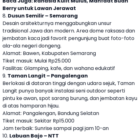
Baca Juga:
Rahasia Kulit Mulus, Manfaat Buah
Berry untuk Lawan Jerawat
8.
Dusun Semilir – Semarang
Desain arsitekturnya menggabungkan unsur
tradisional Jawa dan modern. Area dome raksasa dan
jembatan kaca jadi favorit pengunjung buat foto-foto
ala-ala negeri dongeng.
Alamat: Bawen, Kabupaten Semarang
Tiket masuk: Mulai Rp25.000
Fasilitas: Glamping, kafe, dan wahana edukatif
9.
Taman Langit – Pangalengan
Berlokasi di dataran tinggi dengan udara sejuk, Taman
Langit punya banyak instalasi seni outdoor seperti
pintu ke awan, spot sarang burung, dan jembatan kayu
di atas hamparan hijau.
Alamat: Pangalengan, Bandung Selatan
Tiket masuk: Sekitar Rp15.000
Jam terbaik: Sunrise sampai pagi jam 10-an
10.
Labuan Bajo – NTT