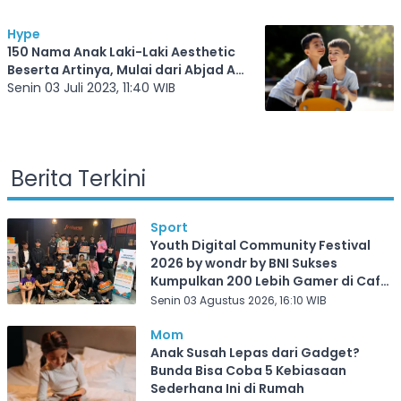
Hype
150 Nama Anak Laki-Laki Aesthetic
Beserta Artinya, Mulai dari Abjad A
sampai E
Senin 03 Juli 2023, 11:40 WIB
Berita Terkini
Sport
Youth Digital Community Festival
2026 by wondr by BNI Sukses
Kumpulkan 200 Lebih Gamer di Cafe
Frekuensi Depok
Senin 03 Agustus 2026, 16:10 WIB
Mom
Anak Susah Lepas dari Gadget?
Bunda Bisa Coba 5 Kebiasaan
Sederhana Ini di Rumah