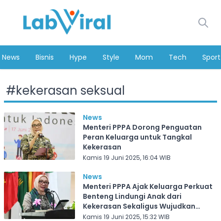
News
Bisnis
Hype
Style
Mom
Tech
Sport
#
kekerasan seksual
News
Menteri PPPA Dorong Penguatan
Peran Keluarga untuk Tangkal
Kekerasan
Kamis 19 Juni 2025, 16:04 WIB
News
Menteri PPPA Ajak Keluarga Perkuat
Benteng Lindungi Anak dari
Kekerasan Sekaligus Wujudkan
Indonesia Emas 2045
Kamis 19 Juni 2025, 15:32 WIB