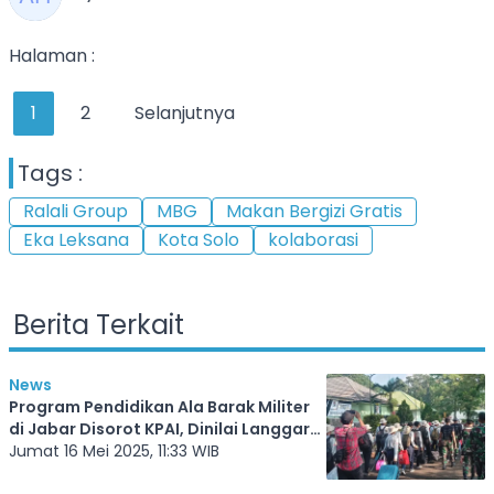
Halaman :
1
2
Selanjutnya
Tags :
Ralali Group
MBG
Makan Bergizi Gratis
Eka Leksana
Kota Solo
kolaborasi
Berita Terkait
News
Program Pendidikan Ala Barak Militer
di Jabar Disorot KPAI, Dinilai Langgar
Prinsip Perlindungan Anak
Jumat 16 Mei 2025, 11:33 WIB