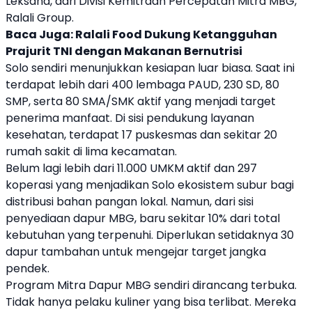
Leksana
, dari Divisi Kemitraan Percepatan Mitra
MBG
,
Ralali Group
.
Baca Juga:
Ralali Food Dukung Ketangguhan
Prajurit TNI dengan Makanan Bernutrisi
Solo sendiri menunjukkan kesiapan luar biasa. Saat ini
terdapat lebih dari 400 lembaga PAUD, 230 SD, 80
SMP, serta 80 SMA/SMK aktif yang menjadi target
penerima manfaat. Di sisi pendukung layanan
kesehatan, terdapat 17 puskesmas dan sekitar 20
rumah sakit di lima kecamatan.
Belum lagi lebih dari 11.000 UMKM aktif dan 297
koperasi yang menjadikan Solo ekosistem subur bagi
distribusi bahan pangan lokal. Namun, dari sisi
penyediaan dapur
MBG
, baru sekitar 10% dari total
kebutuhan yang terpenuhi. Diperlukan setidaknya 30
dapur tambahan untuk mengejar target jangka
pendek.
Program Mitra Dapur
MBG
sendiri dirancang terbuka.
Tidak hanya pelaku kuliner yang bisa terlibat. Mereka