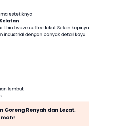
ama estetiknya
 Selatan
 third wave coffee lokal. Selain kopinya
rn industrial dengan banyak detail kayu
aan lembut
s
 Goreng Renyah dan Lezat,
Rumah!