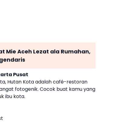
 Mie Aceh Lezat ala Rumahan,
egendaris
karta Pusat
kota, Hutan Kota adalah café-restoran
angat fotogenik. Cocok buat kamu yang
uk ibu kota.
st