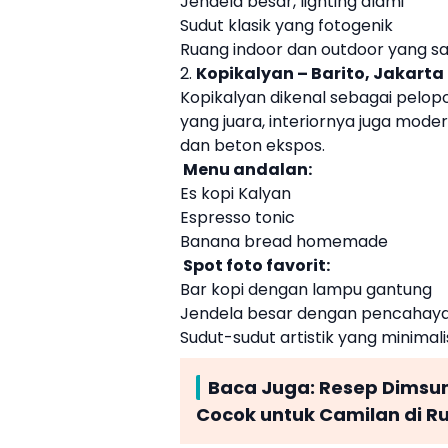
Jendela besar, lighting alami
Sudut klasik yang fotogenik
Ruang indoor dan outdoor yang s
2.
Kopikalyan – Barito, Jakarta
Kopikalyan dikenal sebagai pelopor
yang juara, interiornya juga mode
dan beton ekspos.
Menu andalan:
Es kopi Kalyan
Espresso tonic
Banana bread homemade
Spot foto favorit:
Bar kopi dengan lampu gantung
Jendela besar dengan pencahay
Sudut-sudut artistik yang minimali
Baca Juga:
Resep Dimsum
Cocok untuk Camilan di 