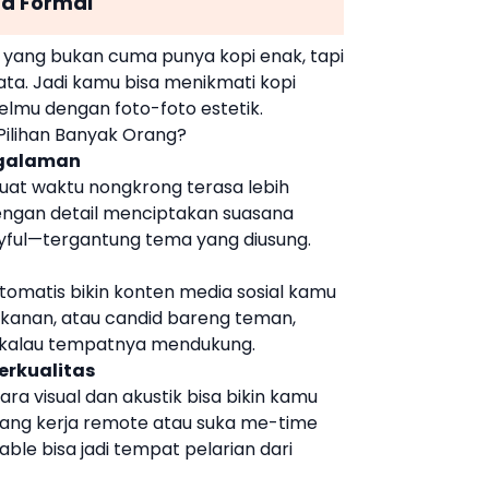
ra Formal
t yang bukan cuma punya kopi enak, tapi
ta. Jadi kamu bisa menikmati kopi
lmu dengan foto-foto estetik.
Pilihan Banyak Orang?
ngalaman
at waktu nongkrong terasa lebih
 dengan detail menciptakan suasana
yful—tergantung tema yang diusung.
omatis bikin konten media sosial kamu
 makanan, atau candid bareng teman,
k kalau tempatnya mendukung.
erkualitas
 visual dan akustik bisa bikin kamu
yang kerja remote atau suka me-time
ble bisa jadi tempat pelarian dari