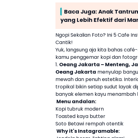
Baca Juga:
Anak Tantrum
yang Lebih Efektif dari M
Ngopi Sekalian Foto? Ini 5 Cafe I
Cantik!
Yuk, langsung aja kita bahas café-
kamu penggemar kopi dan fotogra
1.
Oeang Jakarta – Menteng, Ja
Oeang Jakarta
menyulap bangun
mewah dan penuh estetika. Interi
tropikal bikin setiap sudut layak
banyak elemen kayu menambah k
Menu andalan:
Kopi tubruk modern
Toasted kaya butter
Soto Betawi rempah otentik
Why it's Instagramable: