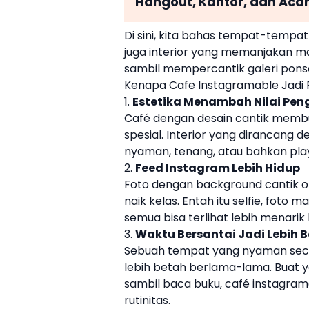
Hangout, Kantor, dan Aca
Di sini, kita bahas tempat-tempa
juga interior yang memanjakan ma
sambil mempercantik galeri ponse
Kenapa Cafe Instagramable Jadi 
1.
Estetika Menambah Nilai Pe
Café dengan desain cantik membu
spesial. Interior yang dirancang
nyaman, tenang, atau bahkan pla
2.
Feed Instagram Lebih Hidup
Foto dengan background cantik ot
naik kelas. Entah itu selfie, foto
semua bisa terlihat lebih menari
3.
Waktu Bersantai Jadi Lebih B
Sebuah tempat yang nyaman secara
lebih betah berlama-lama. Buat 
sambil baca buku, café instagrama
rutinitas.